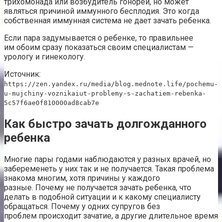
трихомонада или возбудитель гонореи, но может
являться причиной иммунного бесплодия. Это когда
собственная иммунная система не дает зачать ребенка.
Если пара задумывается о ребенке, то правильнее
им обоим сразу показаться своим специалистам —
урологу и гинекологу.
Источник:
https://zen.yandex.ru/media/blog.mednote.life/pochemu-
u-mujchiny-voznikaiut-problemy-s-zachatiem-rebenka-
5c57f6ae0f810000ad8cab7e
Как быстро зачать долгожданного
ребенка
Многие пары годами наблюдаются у разных врачей, но
забеременеть у них так и не получается. Такая проблема
знакома многим, хотя причины у каждого
разные. Почему не получается зачать ребенка, что
делать в подобной ситуации и к какому специалисту
обращаться. Почему у одних супругов без
проблем происходит зачатие, а другие длительное время