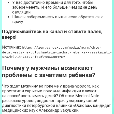
У вас достаточно времени для того, чтобы
забеременеть. И его больше, чем один день
овуляции.
Шансы забеременеть выше, если обратиться к
врачу.
Подписывайтесь на канал и ставьте палец
вверх!
Источник:
https://zen.yandex.com/media/mcrm/chto-
delat-esli-ne-poluchaetsia-zachat-rebenka--rasskazali-
vrachi-5d07ee920f19f200ae003262
Почему у мужчины возникают
проблемы с зачатием ребенка?
Что ждет мужчину на приеме у врача-уролога, как
простатит и скрытые половые инфекции влияют
на способность иметь детей? Об этом Medical Note
рассказал уролог, андролог, врач ультразвуковой
диагностики петербургской клиники «Основа», кандидат
медицинских наук Александр Закуцкий.