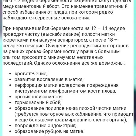
На 6 – 7 неделе беременности пациентке могут сделать
медикаментозный аборт. Это наименее травматичный
способ избавления от плода, при котором редко
наблюдаются серьезные осложнения.
При неразвившейся беременности на 12 – 14 неделе
проводят чистку (выскабливание) полости матки
кюретками или вакуум-аспиратором, а после 18 –
кесарево сечение. Очищение репродуктивных органов
на ранних сроках беременности у врача с большим
опытом проходит с минимумом негативных
последствий. Однако осложнения все же возможны:
кровотечение;
развитие воспаления в матке;
перфорация матки вследствие повреждения
инструментом или фрагментом кости плода;
эрозия шейки матки;
гормональный сбой;
образование полипов из-за плохой чистки матки
(требуется повторное выскабливание, что приводит
к еще большему травмированию стенок органа);
повреждение эндометрия;
образование рубцов на матке.