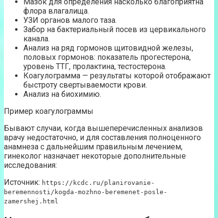
Мазок для определения насколько благоприятна
флора влагалища.
УЗИ органов малого таза.
Забор на бактериальный посев из цервикального
канала.
Анализ на ряд гормонов щитовидной железы,
половых гормонов: показатель прогестерона,
уровень ТТГ, пролактина, тестостерона.
Коагулограмма — результаты которой отображают
быстроту свертываемости крови.
Анализ на биохимию.
Пример коагулограммы
Бывают случаи, когда вышеперечисленных анализов
врачу недостаточно, и для составления полноценного
анамнеза с дальнейшим правильным лечением,
гинеколог назначает некоторые дополнительные
исследования:
Источник:
https://kcdc.ru/planirovanie-
beremennosti/kogda-mozhno-beremenet-posle-
zamershej.html