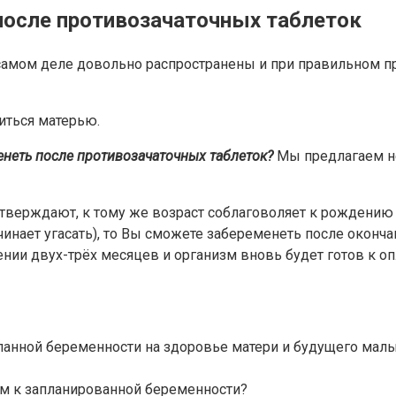
после противозачаточных таблеток
 самом деле довольно распространены и при правильном 
иться матерью.
неть после противозачаточных таблеток?
Мы предлагаем не 
одтверждают, к тому же возраст соблаговоляет к рождению
чинает угасать), то Вы сможете забеременеть после оконч
нии двух-трёх месяцев и организм вновь будет готов к о
ланной беременности на здоровье матери и будущего мал
зм к запланированной беременности?