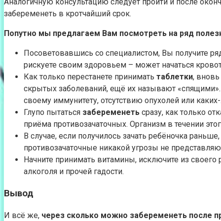
Аналогичную консультацию следует пройти и после оконч
забеременеть в кротчайший срок.
Попутно мы предлагаем Вам посмотреть на ряд полезн
Посоветовавшись со специалистом, Вы получите ряд
рискуете своим здоровьем – может начаться кровот
Как только перестанете принимать
таблетки
, внов
скрытых заболеваний, ещё их называют «спящими».
своему иммунитету, отсутствию опухолей или каких
Глупо пытаться
забеременеть
сразу, как только от
приёма противозачаточных. Организм в течении этог
В случае, если получилось зачать ребёночка раньше,
противозачаточные никакой угрозы не представляют
Начните принимать витамины, исключите из своего р
алкоголя и прочей гадости.
Вывод
И всё же,
через сколько можно забеременеть после п