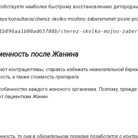
бствуете наиболее быстрому восстановлению детородных
kaya-konsultacia/cherez-skolko-mozhno-zaberemenet-posle-pro
1b896aa1b00ad65700b/cherez-skolko-mojno-zaber
менность после Жанина
т контрацептивы, стараясь избежать нежелательной береме
ть, а также стоимость препарата.
собенностях каждого женского организма. Поэтому, прежде в
ют пациенткам Жанин.
ность, то она в обязательном порядке позаботится о контр