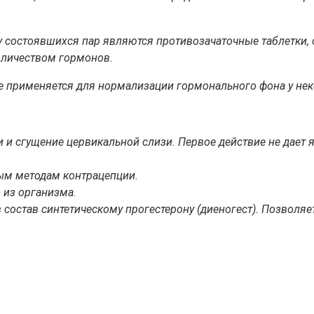
состоявшихся пар являются противозачаточные таблетки, 
оличеством гормонов.
же применяется для нормализации гормонального фона у не
и сгущение цервикальной слизи. Первое действие не дает я
ым методам контрацепции.
 из организма.
 состав синтетическому прогестерону (диеногест). Позволя