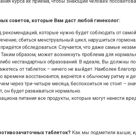
ания курса их приёма, чтобы знающий человек посоветовал
ых советов, которые Вам даст любой гинеколог:
 рекомендаций, которые нужно будет соблюдать от самой 
ечение; сбиться менструальный цикл; нарушиться гормона
ь придётся обследоваться. Случается, что даже самые нез
 Таким образом, может возникнуть проблема для нормаль
-либо нестандартных образований. В идеале, Вы должны п
кажетесь от таблеток – ничего не выйдет. Наиболее благо
о времени восстановится, вернётся к обычному ритму и де
 чем через три-четыре месяца, беспокоиться не стоит – зн
, он будет развиваться нормально.
ациона питания все продукты, которые могут нанести вред:
ротивозачаточных таблеток?
Как мы подметили выше, ид