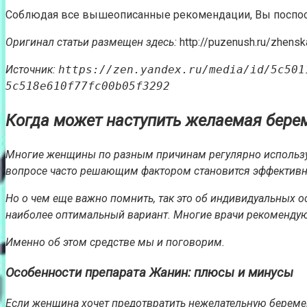
Соблюдая все вышеописанные рекомендации, Вы поспосо
Оригинал статьи размещен здесь:
http://puzenush.ru/zhens
Источник:
https://zen.yandex.ru/media/id/5c501
5c518e610f77fc00b05f3292
Когда может наступить желаемая бере
Многие женщины по разным причинам регулярно использую
вопросе часто решающим фактором становится эффективнос
Но о чем еще важно помнить, так это об индивидуальных о
наиболее оптимальный вариант. Многие врачи рекоменду
Именно об этом средстве мы и поговорим.
Особенности препарата Жанин: плюсы и минусы
Если женщина хочет предотвратить нежелательную беремен