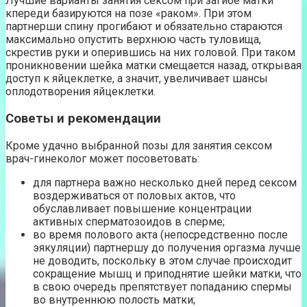
Лучшие варианты занятия сексом при загибе матки
кпереди базируются на позе «раком». При этом
партнерши спину прогибают и обязательно стараются
максимально опустить верхнюю часть туловища,
скрестив руки и оперившись на них головой. При таком
проникновении шейка матки смещается назад, открывая
доступ к яйцеклетке, а значит, увеличивает шансы
оплодотворения яйцеклетки.
Советы и рекомендации
Кроме удачно выбранной позы для занятия сексом
врач-гинеколог может посоветовать:
для партнера важно несколько дней перед сексом
воздерживаться от половых актов, что
обуславливает повышение концентрации
активных сперматозоидов в сперме;
во время полового акта (непосредственно после
эякуляции) партнершу до получения оргазма лучше
не доводить, поскольку в этом случае происходит
сокращение мышц и приподнятие шейки матки, что
в свою очередь препятствует попаданию спермы
во внутреннюю полость матки;