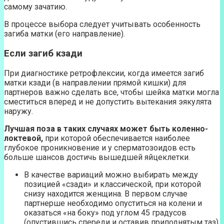
самому зачатию.
В процессе выбора следует учитывать особенность
загиба матки (его направление).
Если загиб кзади
При диагностике ретрофлексии, когда имеется загиб
матки кзади (в направлении прямой кишки) для
партнеров важно сделать все, чтобы шейка матки могла
сместиться вперед и не допустить вытекания эякулята
наружу.
Лучшая поза в таких случаях может быть коленно-
локтевой,
при которой обеспечивается наиболее
глубокое проникновение и у сперматозоидов есть
больше шансов достичь вышедшей яйцеклетки.
В качестве вариаций можно выбирать между
позицией «сзади» и классической, при которой
снизу находится женщина. В первом случае
партнерше необходимо опуститься на колени и
оказаться «на боку» под углом 45 градусов
(опустившись спереди и оставив приподнятым таз).