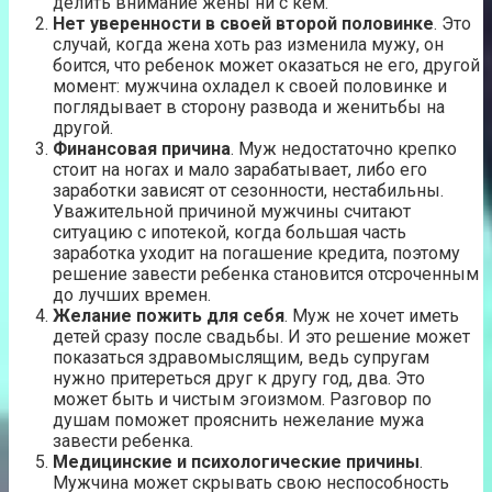
делить внимание жены ни с кем.
Нет уверенности в своей второй половинке
. Это
случай, когда жена хоть раз изменила мужу, он
боится, что ребенок может оказаться не его, другой
момент: мужчина охладел к своей половинке и
поглядывает в сторону развода и женитьбы на
другой.
Финансовая причина
. Муж недостаточно крепко
стоит на ногах и мало зарабатывает, либо его
заработки зависят от сезонности, нестабильны.
Уважительной причиной мужчины считают
ситуацию с ипотекой, когда большая часть
заработка уходит на погашение кредита, поэтому
решение завести ребенка становится отсроченным
до лучших времен.
Желание пожить для себя
. Муж не хочет иметь
детей сразу после свадьбы. И это решение может
показаться здравомыслящим, ведь супругам
нужно притереться друг к другу год, два. Это
может быть и чистым эгоизмом. Разговор по
душам поможет прояснить нежелание мужа
завести ребенка.
Медицинские и психологические причины
.
Мужчина может скрывать свою неспособность