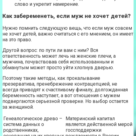
слово и укрепит намерение.
Как забеременеть, если муж не хочет детей?
Нужно помнить следующую вещь, что если муж совсем
не хочет детей, важно считаться с его мнением, он имеет
на это право.
Другой вопрос: по пути ли вам с ним? Вся
ответственность может лечь на женские плечи, а
мужчина, почувствовав себя использованным и
обманутым может просто уйти хлопнув дверью.
Поэтому такие методы, как прокалывание
презерватива, пренебрежение контрацепцией, не
всегда приводят к счастливому финалу, долгожданная
беременность наступает, а вот отношения с мужем
подвергаются серьезной проверке. Но выбор остается
за женщиной.
Генеалогическое древо –
Материнский капитал
система данных о
является действенной мерой
родственниках,
госсподдержки
основанная на их кровных
рождаемости в России.