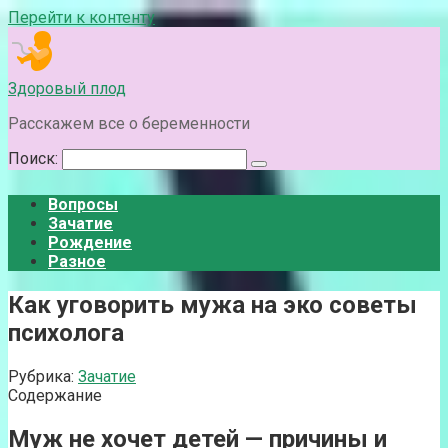
Перейти к контенту
Здоровый плод
Расскажем все о беременности
Поиск:
Вопросы
Зачатие
Рождение
Разное
Как уговорить мужа на эко советы
психолога
Рубрика:
Зачатие
Содержание
Муж не хочет детей — причины и