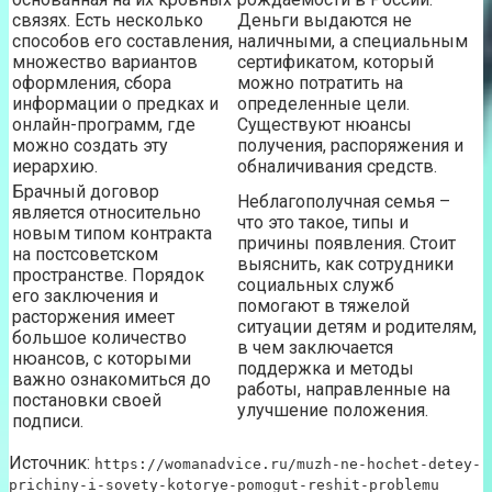
связях. Есть несколько
Деньги выдаются не
способов его составления,
наличными, а специальным
множество вариантов
сертификатом, который
оформления, сбора
можно потратить на
информации о предках и
определенные цели.
онлайн-программ, где
Существуют нюансы
можно создать эту
получения, распоряжения и
иерархию.
обналичивания средств.
Брачный договор
Неблагополучная семья –
является относительно
что это такое, типы и
новым типом контракта
причины появления. Стоит
на постсоветском
выяснить, как сотрудники
пространстве. Порядок
социальных служб
его заключения и
помогают в тяжелой
расторжения имеет
ситуации детям и родителям,
большое количество
в чем заключается
нюансов, с которыми
поддержка и методы
важно ознакомиться до
работы, направленные на
постановки своей
улучшение положения.
подписи.
Источник:
https://womanadvice.ru/muzh-ne-hochet-detey-
prichiny-i-sovety-kotorye-pomogut-reshit-problemu