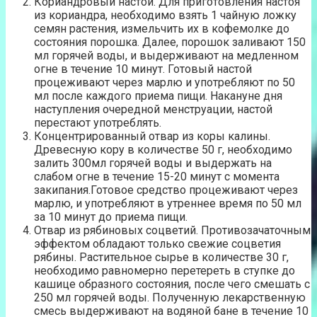
Кориандровый настой. Для приготовления настоя
из кориандра, необходимо взять 1 чайную ложку
семян растения, измельчить их в кофемолке до
состояния порошка. Далее, порошок заливают 150
мл горячей воды, и выдерживают на медленном
огне в течение 10 минут. Готовый настой
процеживают через марлю и употребляют по 50
мл после каждого приема пищи. Накануне дня
наступления очередной менструации, настой
перестают употреблять.
Концентрированный отвар из коры калины.
Древесную кору в количестве 50 г, необходимо
залить 300мл горячей воды и выдержать на
слабом огне в течение 15-20 минут с момента
закипания.Готовое средство процеживают через
марлю, и употребляют в утреннее время по 50 мл
за 10 минут до приема пищи.
Отвар из рябиновых соцветий. Противозачаточным
эффектом обладают только свежие соцветия
рябины. Растительное сырье в количестве 30 г,
необходимо равномерно перетереть в ступке до
кашице образного состояния, после чего смешать с
250 мл горячей воды. Полученную лекарственную
смесь выдерживают на водяной бане в течение 10