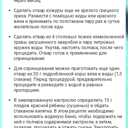
через месяц.
Сделать отвар кожуры еще не зрелого грецкого
ореха. Развести с помощью воды или красного
вина и принимать по полстакана пару раз в сутки
желательно после еды.
Сделать отвар из 4 столовых ложек измельченной
травы засушенного зверобоя и пару литровых
кружек воды. Укутав, настоять полчаса, после чего
процедить. Отвар готов к применению для
спринцевания.
Для спринцевания можно приготовить еще один
отвар из 20 г подробленной коры вяза и воды (1,5
стакана). Перед процедурой, предварительно
процедите и разведите с водой в равных
пропорциях.
В эмалированную кастрюлю определить 15 г
плодов красной рябины (сушеных) и обдать
стаканом кипятка. В этом рецепте необходимо
использовать водяную баню, чтобы подержать на
ней с полчаса содержимое кастрюли, а затем,
охладив, процедить и отжать сырье. Закупорить