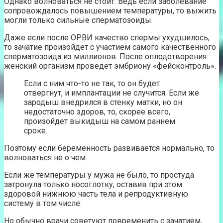
Однако волноваться не стоит. Ведь если заболевание
сопровождалось повышением температуры, то выжить
могли только сильные сперматозоиды.
Даже если после ОРВИ качество спермы ухудшилось,
то зачатие произойдет с участием самого качественного
сперматозоида из миллионов. После оплодотворения
женский организм проведет эмбриону «фейсконтроль».
Если с ним что-то не так, то он будет
отвергнут, и имплантации не случится. Если же
зародыш внедрился в стенку матки, но он
недостаточно здоров, то, скорее всего,
произойдет выкидыш на самом раннем
сроке.
Поэтому если беременность развивается нормально, то
волноваться не о чем.
Если же температуры у мужа не было, то простуда
затронула только носоглотку, оставив при этом
здоровой нижнюю часть тела и репродуктивную
систему в том числе.
Но обычно врачи советуют повременить с зачатием,