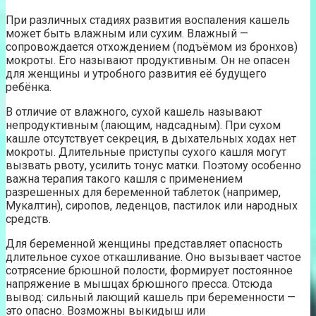
При различных стадиях развития воспаления кашель
может быть влажным или сухим. Влажный —
сопровождается отхождением (подъёмом из бронхов)
мокроты. Его называют продуктивным. Он не опасен
для женщины и утробного развития её будущего
ребёнка.
В отличие от влажного, сухой кашель называют
непродуктивным (лающим, надсадным). При сухом
кашле отсутствует секреция, в дыхательных ходах нет
мокроты. Длительные приступы сухого кашля могут
вызвать рвоту, усилить тонус матки. Поэтому особенно
важна терапия такого кашля с применением
разрешенных для беременной таблеток (например,
Мукалтин), сиропов, леденцов, пастилок или народных
средств.
Для беременной женщины представляет опасность
длительное сухое откашливание. Оно вызывает частое
сотрясение брюшной полости, формирует постоянное
напряжение в мышцах брюшного пресса. Отсюда
вывод: сильный лающий кашель при беременности —
это опасно. Возможны выкидыш или