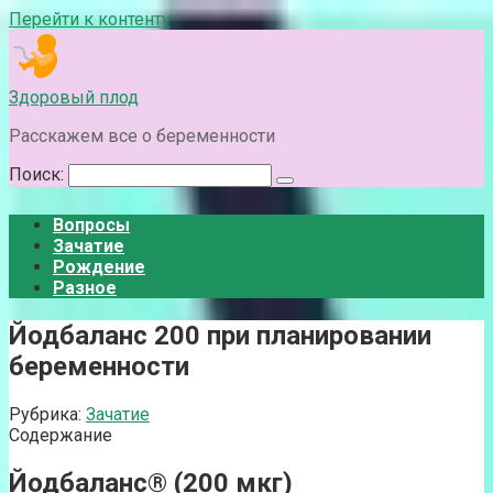
Перейти к контенту
Здоровый плод
Расскажем все о беременности
Поиск:
Вопросы
Зачатие
Рождение
Разное
Йодбаланс 200 при планировании
беременности
Рубрика:
Зачатие
Содержание
Йодбаланс® (200 мкг)