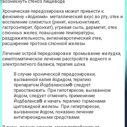
возникнуть стеноз пищевода.
Хроническая передозировка может привести к
феномену «йодизма»: металлический вкус во рту, отек и
воспаление слизистых (ринит, конъюнктивит,
гастроэнтерит, бронхит), угревая сыпь, дерматит, отек
слюнных желез, повышение температуры,
раздражительность, ангионевротический отек,
расширение протока слюнной железы.
Лечение острой передозировки: промывание желудка,
симптоматическое лечение расстройств водного и
электролитного баланса, терапия шока.
В случае хронической передозировки,
вызванной калия йодидом, терапию
препаратом Йодбалансом® следует
приостановить. При гипотиреозе, вызванном
йодом, следует отменить применение
Йодбаланса® и начать терапию гормонами
щитовидной железы. При гипертиреозe,
вызванном йодом, показано лечение
антитиреоидными средствами.