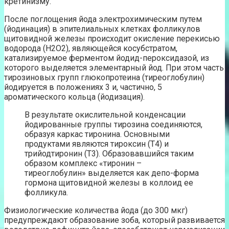
кретинизму.
После поглощения йода электрохимическим путем
(йодинация) в эпителиальных клетках фолликулов
щитовидной железы происходит окисление перекисью
водорода (Н2О2), являющейся косубстратом,
катализируемое ферментом йодид-пероксидазой, из
которого выделяется элементарный йод. При этом часть
тирозиновых групп глюкопротеина (тиреоглобулин)
йодируется в положениях 3 и, частично, 5
ароматического кольца (йодизация).
В результате окислительной конденсации
йодированные группы тирозина соединяются,
образуя каркас тиронина. Основными
продуктами являются тироксин (Т4) и
трийодтиронин (Т3). Образовавшийся таким
образом комплекс «тиронин –
тиреоглобулин» выделяется как депо-форма
гормона щитовидной железы в коллоид ее
фолликула.
Физиологические количества йода (до 300 мкг)
предупреждают образование зоба, который развивается