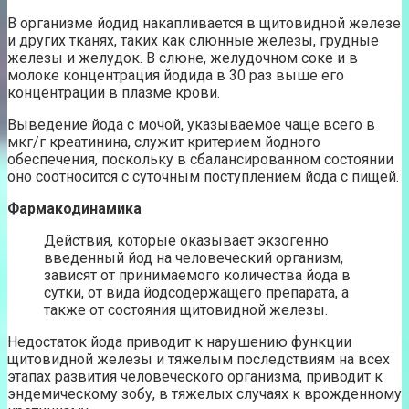
В организме йодид накапливается в щитовидной железе
и других тканях, таких как слюнные железы, грудные
железы и желудок. В слюне, желудочном соке и в
молоке концентрация йодида в 30 раз выше его
концентрации в плазме крови.
Выведение йода с мочой, указываемое чаще всего в
мкг/г креатинина, служит критерием йодного
обеспечения, поскольку в сбалансированном состоянии
оно соотносится с суточным поступлением йода с пищей.
Фармакодинамика
Действия, которые оказывает экзогенно
введенный йод на человеческий организм,
зависят от принимаемого количества йода в
сутки, от вида йодсодержащего препарата, а
также от состояния щитовидной железы.
Недостаток йода приводит к нарушению функции
щитовидной железы и тяжелым последствиям на всех
этапах развития человеческого организма, приводит к
эндемическому зобу, в тяжелых случаях к врожденному