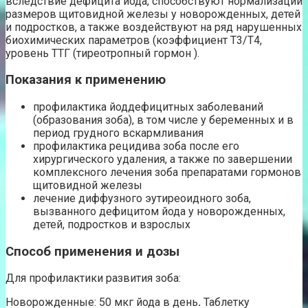
вследствие дефицита йода, способствуют нормализации
размеров щитовидной железы у новорожденных, детей
и подростков, а также воздействуют на ряд нарушенных
биохимических параметров (коэффициент Т3/Т4,
уровень ТТГ (тиреотропный гормон ).
Показания к применению
профилактика йоддефицитных заболеваний
(образования зоба), в том числе у беременных и в
период грудного вскармливания
профилактика рецидива зоба после его
хирургического удаления, а также по завершении
комплексного лечения зоба препаратами гормонов
щитовидной железы
лечение диффузного эутиреоидного зоба,
вызванного дефицитом йода у новорожденных,
детей, подростков и взрослых
Способ применения и дозы
Для профилактики развития зоба:
Новорожденные: 50 мкг йода в день
.
Таблетку