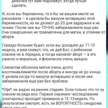
девочки тут вам подскажут, когда лучше
сделать.
И, если вы беременны, то я бы на вашем месте не
рисковала — и сделала бы вакуум-аспирацию этой
беременности, но ее делают до 20 дня задержки и не
позже. После нее вы ТОЧНО забеременеете еще раз.
Она совершенно не травматична для матки, в отличие от
аборта.
Гораздо больнее будет, если вы доходите до 11-13
недель, а вам скажут, что, не дай Бог, с ребенком
совсем не в порядке, и тогда назначат аборт — а это
ужасно и морально, и физически очень вредно.
Слизистая оболочка матки очень долго
восстанавливается после аборта и иногда не до конца.
Я делала когда-то вакуум-аспирацию и после нее
забеременела еще раз без проблем.
*Olja*, не видно на ранних стадиях. Если только что-то ну
совсем из ряда вон. Первое скрининг-исследование
(узи+кровь) проходят примерно в 12-13недель. По
результатам смотрят, есть ли ВЕРОЯТНОСТЬ синдрома
дауна или нет.