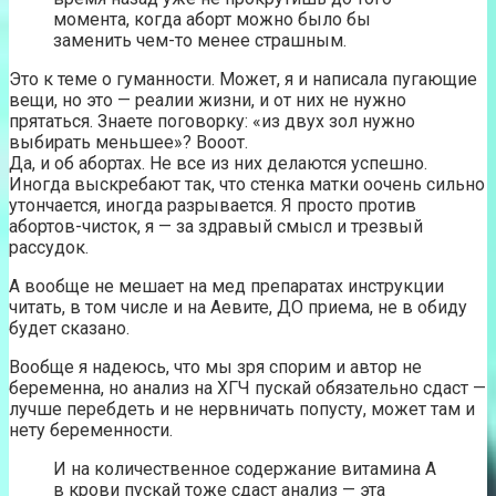
момента, когда аборт можно было бы
заменить чем-то менее страшным.
Это к теме о гуманности. Может, я и написала пугающие
вещи, но это — реалии жизни, и от них не нужно
прятаться. Знаете поговорку: «из двух зол нужно
выбирать меньшее»? Вооот.
Да, и об абортах. Не все из них делаются успешно.
Иногда выскребают так, что стенка матки оочень сильно
утончается, иногда разрывается. Я просто против
абортов-чисток, я — за здравый смысл и трезвый
рассудок.
А вообще не мешает на мед препаратах инструкции
читать, в том числе и на Аевите, ДО приема, не в обиду
будет сказано.
Вообще я надеюсь, что мы зря спорим и автор не
беременна, но анализ на ХГЧ пускай обязательно сдаст —
лучше перебдеть и не нервничать попусту, может там и
нету беременности.
И на количественное содержание витамина А
в крови пускай тоже сдаст анализ — эта