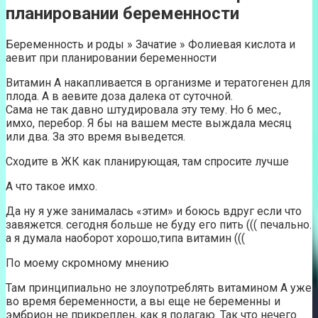
планировании беременности
Беременность и роды » Зачатие » Фолиевая кислота и
аевит при планировании беременности
Витамин А накапливается в организме и тератогенен для
плода. А в аевите доза далека от суточной.
Сама не так давно штудировала эту тему. Но 6 мес.,
имхо, перебор. Я бы на вашем месте выждала месяц
или два. За это время выведется.
Сходите в ЖК как планирующая, там спросите лучше
А что такое имхо.
Да ну я уже занималась «этим» и боюсь вдруг если что
завяжется. сегодня больше не буду его пить ((( печально.
а я думала наоборот хорошо,типа витамин (((
По моему скромному мнению
Там принципиально не злоупотреблять витамином А уже
во время беременности, а вы еще не беременны и
эмбрион не прикреплен, как я полагаю. Так что нечего