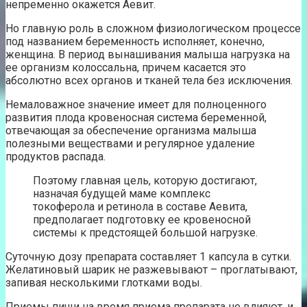
непременно окажется Аевит.
Но главную роль в сложном физиологическом процессе
под названием беременность исполняет, конечно,
женщина. В период вынашивания малыша нагрузка на
ее организм колоссальна, причем касается это
абсолютно всех органов и тканей тела без исключения.
Немаловажное значение имеет для полноценного
развития плода кровеносная система беременной,
отвечающая за обеспечение организма малыша
полезными веществами и регулярное удаление
продуктов распада.
Поэтому главная цель, которую достигают,
назначая будущей маме комплекс
токоферола и ретинола в составе Аевита,
предполагает подготовку ее кровеносной
системы к предстоящей большой нагрузке.
Суточную дозу препарата составляет 1 капсула в сутки.
Желатиновый шарик не разжевывают – проглатывают,
запивая несколькими глотками воды.
Приемы пищи на время приема препарата не влияют, и