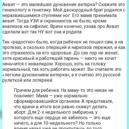
Аевит — это малейшее дуновение ветерка? Скажите это
гинекологу и генетику. Мой двоюродный брат родился с
неразвившимися ступнями ног. Его мама принимала
аевит. Тогда УЗИ и скриннингов не было, кроме
анализов на сифилис. Врачи конечно, узнав про Аевит
сделали вот так НУ вот она и родила.
Так «радостно» было, когда ребенок не пошел сам, а на
протезах, а сколько операций и наркозов пережил, и как
это отразилось на его здоровье. До сих пор не женат,
хотя красивый и работящий парень — никто не хочет
няньчится с инвалидом. Хорошо, хоть на голову
нормальный, так хоть работать может. Вы считаете это
«легким дуновением ветерка», а я считаю это русской
рулеткой или лотереей.
Причем для ребенка. На маму-то это никак не
повлияет. Мама — уже нормально
сформировавшийся организм. А представьте,
что врачи в итоге все равно скажут делать
аборт. Для 2-х недельного эмбриона, у
которого еще сердце не забилось — это еще
ничего, а для 10-недельного? Но только
время назад уже не прокрутишь до того