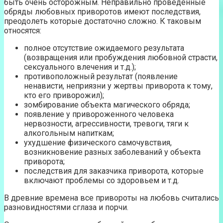
быть очень осторожным. Неправильно проведенные
обряды любовных приворотов имеют последствия,
преодолеть которые достаточно сложно. К таковым
относятся:
полное отсутствие ожидаемого результата
(возвращения или пробуждения любовной страсти,
сексуального влечения и т.д.);
противоположный результат (появление
ненависти, неприязни у жертвы приворота к тому,
кто его приворожил);
зомбирование объекта магического обряда;
появление у привороженного человека
нервозности, агрессивности, тревоги, тяги к
алкогольным напиткам;
ухудшение физического самочувствия,
возникновение разных заболеваний у объекта
приворота;
последствия для заказчика приворота, которые
включают проблемы со здоровьем и т.д.
В древние времена все привороты на любовь считались
разновидностями сглаза и порчи.