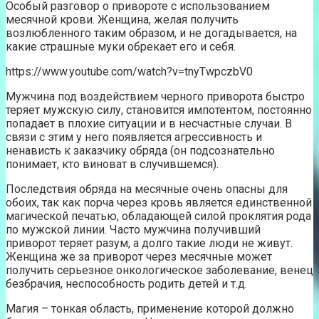
Особый разговор о привороте с использованием
месячной крови. Женщина, желая получить
возлюбленного таким образом, и не догадывается, на
какие страшные муки обрекает его и себя.
https://www.youtube.com/watch?v=tnyTwpczbV0
Мужчина под воздействием черного приворота быстро
теряет мужскую силу, становится импотентом, постоянно
попадает в плохие ситуации и в несчастные случаи. В
связи с этим у него появляется агрессивность и
ненависть к заказчику обряда (он подсознательно
понимает, кто виноват в случившемся).
Последствия обряда на месячные очень опасны для
обоих, так как порча через кровь является единственной
магической печатью, обладающей силой проклятия рода
по мужской линии. Часто мужчина получивший
приворот теряет разум, а долго такие люди не живут.
Женщина же за приворот через месячные может
получить серьезное онкологическое заболевание, венец
безбрачия, неспособность родить детей и т.д.
Магия – тонкая область, применение которой должно