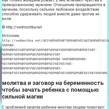
как только женщина рожает, у нее исчезают чувства к
привороженному мужчине. Отношения превращаются в
мучение, поскольку сильное любовное воздействие
способно удерживать людей вместе даже против их
воли.
© http://vedmochka.net
Источник:
http://vedmochka.net/%D1%8D%D0%B7%D0%BE%D1%82%D0%B5%D1%
%D0%B8-
%D0%BB%D1%8E%D0%B1%D0%BE%D0%B2%D0%BD%D0%B0%D1%8F-
%D0%BC%D0%B0%D0%B3%D0%B8%D1%8F-
%D0%BC%D0%BE%D0%B6%D0%BD%D0%BE-%D0%BB%D0%B8-
%D1%80%D0%BE%D0%B4%D0%B8%D1%82%D1%8C-
%D0%BF%D0%BE%D1%81%D0%BB%D0%B5-
%D0%BF%D1%80%D0%B8%D0%B2%D0%BE%D1%80%D0%BE%D1%82%D0%B0.
молитва и заговор на беременность
чтобы зачать ребенка с помощью
сильной магии
С проблемой зачатия ребенка многим людям помогают