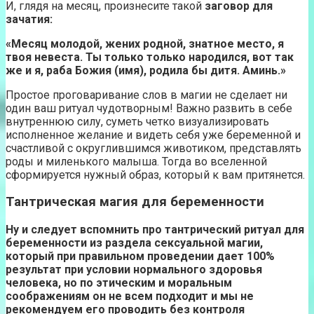
И, глядя на месяц, произнесите такой
заговор для
зачатия:
«Месяц молодой, жених родной, знатное место, я
твоя невеста. Ты только только народился, вот так
же и я, раба Божия (имя), родила бы дитя. Аминь.»
Простое проговаривание слов в магии не сделает ни
один ваш ритуал чудотворным! Важно развить в себе
внутреннюю силу, суметь четко визуализировать
исполненное желание и видеть себя уже беременной и
счастливой с округлившимся животиком, представлять
роды и миленького малыша. Тогда во вселенной
сформируется нужный образ, который к вам притянется.
Тантрическая магия для беременности
Ну и следует вспомнить про тантрический ритуал для
беременности из раздела сексуальной магии,
который при правильном проведении дает 100%
результат при условии нормального здоровья
человека, но по этическим и моральным
соображениям он не всем подходит и мы не
рекомендуем его проводить без контроля