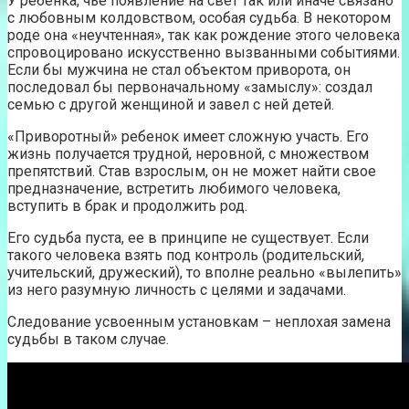
У ребенка, чье появление на свет так или иначе связано
с любовным колдовством, особая судьба. В некотором
роде она «неучтенная», так как рождение этого человека
спровоцировано искусственно вызванными событиями.
Если бы мужчина не стал объектом приворота, он
последовал бы первоначальному «замыслу»: создал
семью с другой женщиной и завел с ней детей.
«Приворотный» ребенок имеет сложную участь. Его
жизнь получается трудной, неровной, с множеством
препятствий. Став взрослым, он не может найти свое
предназначение, встретить любимого человека,
вступить в брак и продолжить род.
Его судьба пуста, ее в принципе не существует. Если
такого человека взять под контроль (родительский,
учительский, дружеский), то вполне реально «вылепить»
из него разумную личность с целями и задачами.
Следование усвоенным установкам – неплохая замена
судьбы в таком случае.