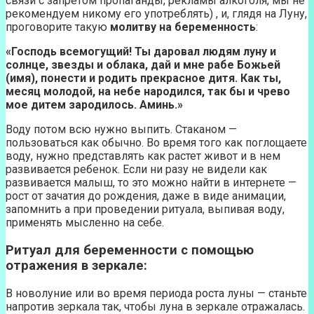
связи с запретом пропаганды, рекламы алкоголя, мы не
рекомендуем никому его употреблять) , и, глядя на Луну,
проговорите такую
молитву на беременность
:
«Господь всемогущий! Ты даровал людям луну и
солнце, звезды и облака, дай и мне рабе Божьей
(имя), понести и родить прекрасное дитя. Как ты,
месяц молодой, на небе народился, так бы и чрево
мое дитем зародилось. Аминь.»
Воду потом всю нужно выпить. Стаканом —
пользоваться как обычно. Во время того как поглощаете
воду, нужно представлять как растет живот и в нем
развивается ребенок. Если ни разу не видели как
развивается малыш, то это можно найти в интернете —
рост от зачатия до рождения, даже в виде анимации,
запомнить а при проведении ритуала, выпивая воду,
применять мысленно на себе.
Ритуал для беременности с помощью
отражения в зеркале:
В новолуние или во время периода роста луны — станьте
напротив зеркала так, чтобы луна в зеркале отражалась.