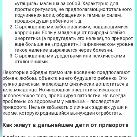
«утащила» малыша за собой. Характерно для
простых ритуалов, не предполагающих тотального
подчинения воли, обращения к темным силам,
продажи души ребенка и т. д.
С врожденными заболеваниями, поддающимися
коррекции. Если у младенца от природы слабая
энергетика (а предугадать это нельзя), то приворот
еще больше ее «придавит». На физическом уровне
такое явление выражается через болезни.
С врожденными уродствами или психическими
отклонениями.
Некоторые обряды прямо или косвенно предполагают
обмен: любовь объекта на его будущего ребенка. Это
нужно демонам, желающим физически воплотиться в
теле младенца. Но инородная энергетика искажает
человеческое тело, провоцируя патологии. Не всегда
проблемы со здоровьем у малыша – последствия
приворота. Нельзя забывать о личных задачах души и
карме, которую родившийся вынужден отработать.
Как живут в дальнейшем дети от приворота