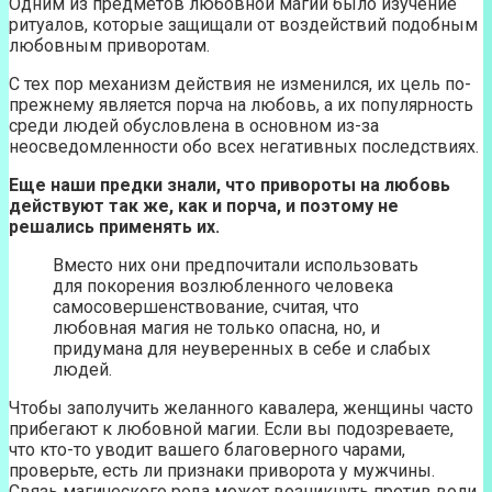
Одним из предметов любовной магии было изучение
ритуалов, которые защищали от воздействий подобным
любовным приворотам.
С тех пор механизм действия не изменился, их цель по-
прежнему является порча на любовь, а их популярность
среди людей обусловлена в основном из-за
неосведомленности обо всех негативных последствиях.
Еще наши предки знали, что привороты на любовь
действуют так же, как и порча, и поэтому не
решались применять их.
Вместо них они предпочитали использовать
для покорения возлюбленного человека
самосовершенствование, считая, что
любовная магия не только опасна, но, и
придумана для неуверенных в себе и слабых
людей.
Чтобы заполучить желанного кавалера, женщины часто
прибегают к любовной магии. Если вы подозреваете,
что кто-то уводит вашего благоверного чарами,
проверьте, есть ли признаки приворота у мужчины.
Связь магического рода может возникнуть против воли