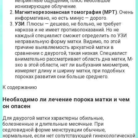
неприятные ощущения, плюс небольшое
ионизирующее облучение.
Магнитнорезонансная томография (МРТ)
. Очень
информативно, но есть минус — дорого.
УЗИ
. Плюсы — дешево, не больно, не требует
наркоза и не имеет противопоказаний. Но не
каждый специалист сможет определить по УЗИ
неправильную форму матки. Видимо, по этой
причине выявляемость аркуатной матки в
сравнении с двурогой, такая низкая. Специалист
внимательно рассматривает область дна матки, М-
эхо в этой области, нет ли выбухания миометрия,
измеряет длину и ширину матки, при подобных
пороках развития они больше среднего.
К содержанию
Необходимо ли лечение порока матки и чем
он опасен
Для двурогой матки характерны обильные,
болезненные и длительные месячные. При
седловидной форме менструации обычные,
нормальные, если нет сопутствующей гинекологической