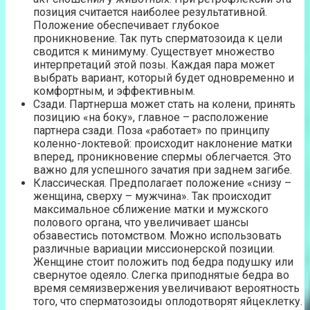
позиция считается наиболее результативной.
Положение обеспечивает глубокое
проникновение. Так путь сперматозоида к цели
сводится к минимуму. Существует множество
интерпретаций этой позы. Каждая пара может
выбрать вариант, который будет одновременно и
комфортным, и эффективным.
Сзади. Партнерша может стать на колени, принять
позицию «на боку», главное – расположение
партнера сзади. Поза «работает» по принципу
коленно-локтевой: происходит наклонение матки
вперед, проникновение спермы облегчается. Это
важно для успешного зачатия при заднем загибе.
Классическая. Предполагает положение «снизу –
женщина, сверху – мужчина». Так происходит
максимальное сближение матки и мужского
полового органа, что увеличивает шансы
обзавестись потомством. Можно использовать
различные вариации миссионерской позиции.
Женщине стоит положить под бедра подушку или
свернутое одеяло. Слегка приподнятые бедра во
время семяизвержения увеличивают вероятность
того, что сперматозоиды оплодотворят яйцеклетку.