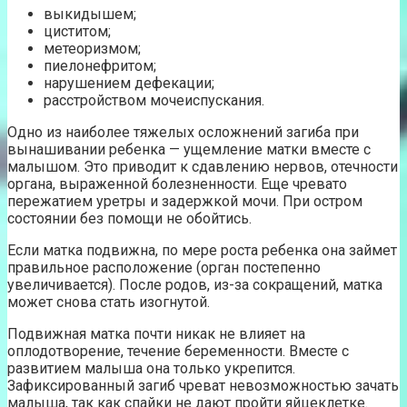
выкидышем;
циститом;
метеоризмом;
пиелонефритом;
нарушением дефекации;
расстройством мочеиспускания.
Одно из наиболее тяжелых осложнений загиба при
вынашивании ребенка — ущемление матки вместе с
малышом. Это приводит к сдавлению нервов, отечности
органа, выраженной болезненности. Еще чревато
пережатием уретры и задержкой мочи. При остром
состоянии без помощи не обойтись.
Если матка подвижна, по мере роста ребенка она займет
правильное расположение (орган постепенно
увеличивается). После родов, из-за сокращений, матка
может снова стать изогнутой.
Подвижная матка почти никак не влияет на
оплодотворение, течение беременности. Вместе с
развитием малыша она только укрепится.
Зафиксированный загиб чреват невозможностью зачать
малыша, так как спайки не дают пройти яйцеклетке.