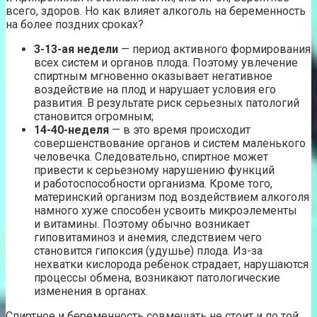
всего, здоров. Но как влияет алкоголь на беременность
на более поздних сроках?
3-13-ая
недели
— период активного формирования
всех систем и органов плода. Поэтому увлечение
спиртным мгновенно оказывает негативное
воздействие на плод и нарушает условия его
развития. В результате риск серьезных патологий
становится огромным;
14-40-неделя
— в это время происходит
совершенствование органов и систем маленького
человечка. Следовательно, спиртное может
привести к серьезному нарушению функций
и работоспособности организма. Кроме того,
материнский организм под воздействием алкоголя
намного хуже способен усвоить микроэлементы
и витамины. Поэтому обычно возникает
гиповитаминоз и анемия, следствием чего
становится гипоксия (удушье) плода. Из-за
нехватки кислорода ребенок страдает, нарушаются
процессы обмена, возникают патологические
изменения в органах.
Спиртное и беременность совмещать не стоит и по той