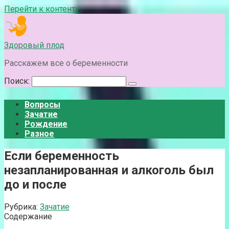
Перейти к контенту
Здоровый плод
Расскажем все о беременности
Поиск:
Вопросы
Зачатие
Рождение
Разное
Если беременность
незапланированная и алкоголь был
до и после
Рубрика:
Зачатие
Содержание