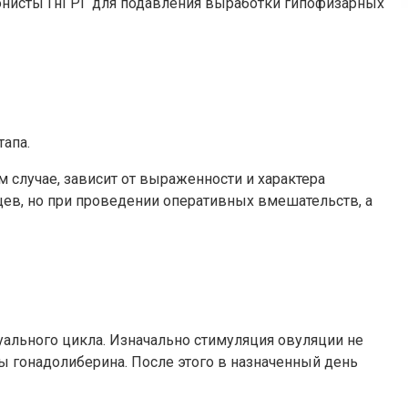
гонисты ГнГРГ для подавления выработки гипофизарных
тапа.
 случае, зависит от выраженности и характера
цев, но при проведении оперативных вмешательств, а
уального цикла. Изначально стимуляция овуляции не
ы гонадолиберина. После этого в назначенный день