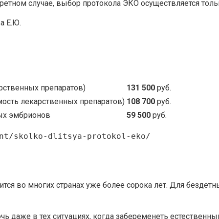
ретном случае, выбор протокола ЭКО осуществляется толь
а Е.Ю.
рственных препаратов)
131 500
руб.
мость лекарственных препаратов)
108 700
руб.
ых эмбрионов
59 500
руб.
nt/skolko-dlitsya-protokol-eko/
тся во многих странах уже более сорока лет. Для безде
ь даже в тех ситуациях, когда забеременеть естественн