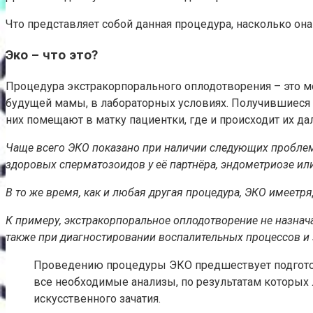
Что представляет собой данная процедура, насколько она
Эко – что это?
Процедура экстракорпорального оплодотворения – это ме
будущей мамы, в лабораторных условиях. Получившиеся 
них помещают в матку пациентки, где и происходит их д
Чаще всего ЭКО показано при наличии следующих проблем 
здоровых сперматозоидов у её партнёра, эндометриозе ил
В то же время, как и любая другая процедура, ЭКО имеет
ря
К примеру, экстракорпоральное оплодотворение не назнач
также при диагностировании воспалительных процессов и
Проведению процедуры ЭКО предшествует подготови
все необходимые анализы, по результатам которых
искусственного зачатия.