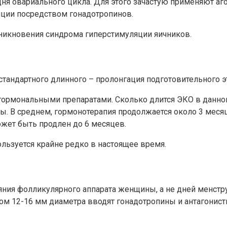
дня овариального цикла. Для этого зачастую применяют а
яции посредством гонадотропинов.
зникновения синдрома гиперстимуляции яичников.
стандартного длинного – пролонгация подготовительного э
ормональными препаратами. Сколько длится ЭКО в данном
ы. В среднем, гормонотерапия продолжается около 3 меся
жет быть продлен до 6 месяцев.
ользуется крайне редко в настоящее время.
яния фолликулярного аппарата женщины, а не дней менстр
ом 12-16 мм диаметра вводят гонадотропины и антагонист