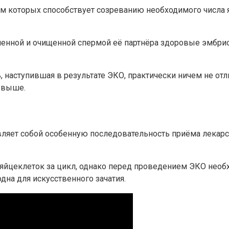
 которых способствует созреванию необходимого числа яй
ленной и очищенной спермой её партнёра здоровые эмбри
наступившая в результате ЭКО, практически ничем не отли
 выше.
вляет собой особенную последовательность приёма лекар
2 яйцеклеток за цикл, однако перед проведением ЭКО нео
дна для искусственного зачатия.