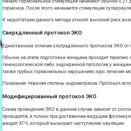
Начало гормональной стимуляции начинают обычно с 21 
гормонов. После этого начинается стимуляция суперовул
К недостаткам данного метода относят высокий риск во
Сверхдлинный протокол ЭКО
Единственное отличие ультрадлинного протокола ЭКО от 
Обычно на этапе подготовки женщина проходит терапию г
гинекологической либо эндокринной патологии у женщин
также грубых гормональных нарушениях курс лечения мо
Показания: тяжелая степень эндометриоза. Протокол исп
Модифицированный протокол ЭКО
Схема проведения ЭКО в данном случае зависит от состо
проводится, и только при достижении ведущим фолликул
вводят ХГЧ, который вызывает наступление овуляции.