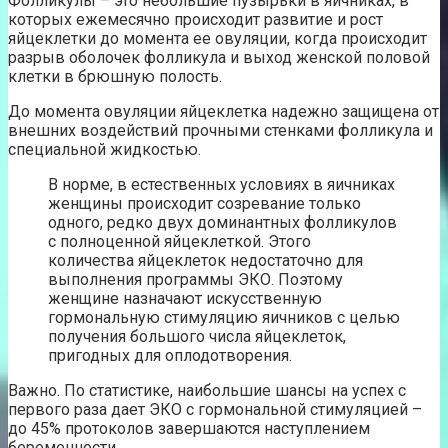
Фолликулы – это небольшие пузырьки в яичниках, в
которых ежемесячно происходит развитие и рост
яйцеклетки до момента ее овуляции, когда происходит
разрыв оболочек фолликула и выход женской половой
клетки в брюшную полость.
До момента овуляции яйцеклетка надежно защищена от
внешних воздействий прочными стенками фолликула и
специальной жидкостью.
В норме, в естественных условиях в яичниках
женщины происходит созревание только
одного, редко двух доминантных фолликулов
с полноценной яйцеклеткой. Этого
количества яйцеклеток недостаточно для
выполнения программы ЭКО. Поэтому
женщине назначают искусственную
гормональную стимуляцию яичников с целью
получения большого числа яйцеклеток,
пригодных для оплодотворения.
Важно. По статистике, наибольшие шансы на успех с
первого раза дает ЭКО с гормональной стимуляцией –
до 45% протоколов завершаются наступлением
беременности.