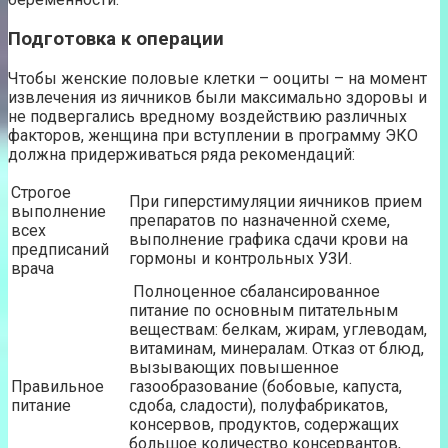
Подготовка к операции
Чтобы женские половые клетки – ооциты – на момент
извлечения из яичников были максимально здоровы и
не подвергались вредному воздействию различных
факторов, женщина при вступлении в программу ЭКО
должна придерживаться ряда рекомендаций:
Строгое
При гиперстимуляции яичников прием
выполнение
препаратов по назначенной схеме,
всех
выполнение графика сдачи крови на
предписаний
гормоны и контрольных УЗИ.
врача
Полноценное сбалансированное
питание по основным питательным
веществам: белкам, жирам, углеводам,
витаминам, минералам. Отказ от блюд,
вызывающих повышенное
Правильное
газообразование (бобовые, капуста,
питание
сдоба, сладости), полуфабрикатов,
консервов, продуктов, содержащих
большое количество консервантов,