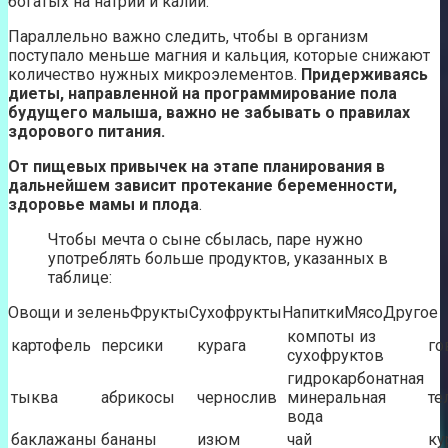
богатых на натрий и калий.
Параллельно важно следить, чтобы в организм
поступало меньше магния и кальция, которые снижают
количество нужных микроэлементов.
Придерживаясь
диеты, направленной на программирование пола
будущего малыша, важно не забывать о правилах
здорового питания.
От пищевых привычек на этапе планирования в
дальнейшем зависит протекание беременности,
здоровье мамы и плода
.
Чтобы мечта о сыне сбылась, паре нужно
употреблять больше продуктов, указанных в
таблице:
Овощи и зеленьФруктыСухофруктыНапиткиМясоДругое
компоты из
картофель
персики
курага
го
сухофруктов
гидрокарбонатная
тыква
абрикосы
чернослив
минеральная
те
вода
баклажаны
бананы
изюм
чай
ку