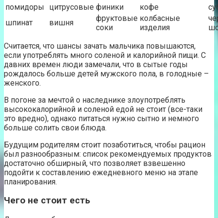
помидоры
цитрусовые
финики
кофе
су
фруктовые
колбасные
че
шпинат
вишня
соки
изделия
шо
Считается, что шансы зачать мальчика повышаются,
если употреблять много соленой и калорийной пищи. С
давних времен люди замечали, что в сытые годы
рождалось больше детей мужского пола, в голодные –
женского.
В погоне за мечтой о наследнике злоупотреблять
высококалорийной и соленой едой не стоит (все-таки
это вредно), однако питаться нужно сытно и немного
больше солить свои блюда.
Будущим родителям стоит позаботиться, чтобы рацион
был разнообразным: список рекомендуемых продуктов
достаточно обширный, что позволяет взвешенно
подойти к составлению ежедневного меню на этапе
планирования.
Чего не стоит есть