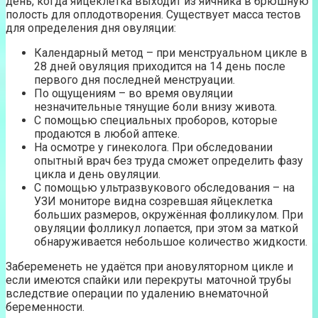
день, когда яйцеклетка выходит из яичника в брюшную
полость для оплодотворения. Существует масса тестов
для определения дня овуляции:
Календарный метод – при менструальном цикле в
28 дней овуляция приходится на 14 день после
первого дня последней менструации.
По ощущениям – во время овуляции
незначительные тянущие боли внизу живота.
С помощью специальных проборов, которые
продаются в любой аптеке.
На осмотре у гинеколога. При обследовании
опытный врач без труда сможет определить фазу
цикла и день овуляции.
С помощью ультразвукового обследования – на
УЗИ мониторе видна созревшая яйцеклетка
больших размеров, окружённая фолликулом. При
овуляции фолликул лопается, при этом за маткой
обнаруживается небольшое количество жидкости.
Забеременеть не удаётся при ановуляторном цикле и
если имеются спайки или перекруты маточной трубы
вследствие операции по удалению внематочной
беременности.