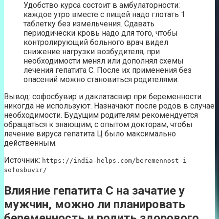
Удобство курса состоит в амбулаторности:
каждое утро вместе с пищей надо глотать 1
таблетку без измельчения. Сдавать
периодически кровь надо для того, чтобы
контролирующий больного врач видел
снижение нагрузки возбудителя, при
необходимости менял или дополнял схемы
лечения гепатита С. После их применения без
опасений можно становиться родителями.
Вывод: софосбувир и даклатасвир при беременности
никогда не используют. Назначают после родов в случае
необходимости. Будущим родителям рекомендуется
обращаться к знающим, с опытом докторам, чтобы
лечение вируса гепатита Ц было максимально
действенным.
Источник:
https://india-helps.com/beremennost-i-
sofosbuvir/
Влияние гепатита С на зачатие у
мужчин, можно ли планировать
беременность и родить здорового