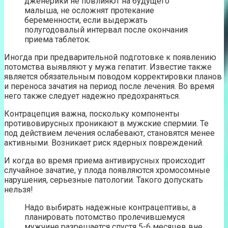
дженерики не повлияют на будущего
малыша, не осложнят протекание
беременности, если выдержать
полугодовалый интервал после окончания
приема таблеток.
Иногда при предварительной подготовке к появлению
потомства выявляют у мужа гепатит. Известие также
является обязательным поводом корректировки планов
и переноса зачатия на период после лечения. Во время
него также следует надежно предохраняться.
Контрацепция важна, поскольку компоненты
противовирусных проникают в мужские спермии. Те
под действием лечения ослабевают, становятся менее
активными. Возникает риск ядерных повреждений.
И когда во время приема антивирусных происходит
случайное зачатие, у плода появляются хромосомные
нарушения, серьезные патологии. Такого допускать
нельзя!
Надо выбирать надежные контрацептивы, а
планировать потомство пролечившемуся
мужчине разрешается спустя 5-6 месяцев вне