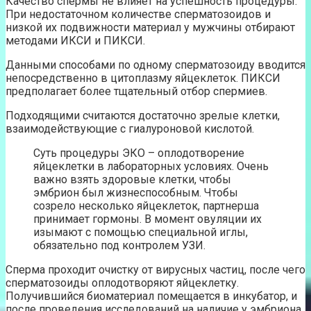
Качество спермы не влияет на успешность процедуры.
При недостаточном количестве сперматозоидов и
низкой их подвижности материал у мужчины отбирают
методами ИКСИ и ПИКСИ.
Данными способами по одному сперматозоиду вводится
непосредственно в цитоплазму яйцеклеток. ПИКСИ
предполагает более тщательный отбор спермиев.
Подходящими считаются достаточно зрелые клетки,
взаимодействующие с гиалуроновой кислотой.
Суть процедуры ЭКО – оплодотворение
яйцеклетки в лабораторных условиях. Очень
важно взять здоровые клетки, чтобы
эмбрион был жизнеспособным. Чтобы
созрело несколько яйцеклеток, партнерша
принимает гормоны. В момент овуляции их
изымают с помощью специальной иглы,
обязательно под контролем УЗИ.
Сперма проходит очистку от вирусных частиц, после чего
сперматозоиды оплодотворяют яйцеклетку.
Получившийся биоматериал помещается в инкубатор, и
после проведения исследований на наличие у эмбриона