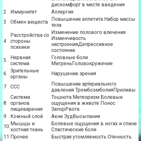
дискомфорт в месте введения
2
Иммунитет
Аллергия
Повышение аппетита Набор массы
3
Обмен веществ
тела
Изменение полового влечения
Расстройства со
Изменчивость
4
стороны
настроенияДепрессивное
психики
состояние
Нервная
Головные боли
5
система
МигреньГоловокружение
Зрительные
6
Нарушение зрения
органы
Повышение артериального
7
ССС
давления ТромбоэмболияПриливы
Система
Тошнота Метеоризм Болевые
8
органов
ощущения в животе Понос
пищеварения
ЗапорРвота
9
Кожный слой
Акне ЗудВысыпания
Мышцы и
Болевые ощущения в ногах и спине
10
костная ткань
Спастические боли
11
Прочее
Быстрая утомляемость Отечность