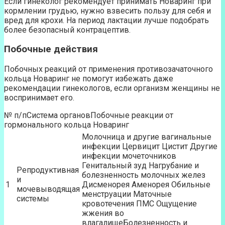
Если гинеколог рекомендует принимать Новаринг при
кормлении грудью, нужно взвесить пользу для себя и
вред для крохи. На период лактации лучше подобрать
более безопасный контрацептив.
Побочные действия
Побочных реакций от применения противозачаточного
кольца Новаринг не помогут избежать даже
рекомендации гинекологов, если организм женщины не
воспринимает его.
№ п/пСистема органовПобочные реакции от
гормонального кольца Новаринг
Молочница и другие вагинальные
инфекции Цервицит Цистит Другие
инфекции мочеточников
Генитальный зуд Нагрубание и
Репродуктивная
болезненность молочных желез
и
1
Дисменорея Аменорея Обильные
мочевыводящая
менструации Маточные
системы
кровотечения ПМС Ощущение
жжения во
влагалищеБолезненность и