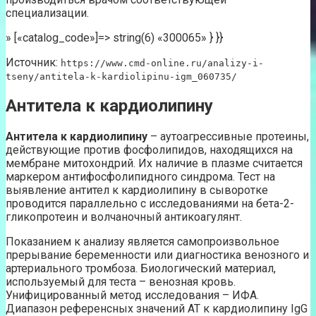
специализации.
» [«catalog_code»]=> string(6) «300065» } }}
Источник:
https://www.cmd-online.ru/analizy-i-
tseny/antitela-k-kardiolipinu-igm_060735/
Антитела к кардиолипину
Антитела к кардиолипину
– аутоагрессивные протеины,
действующие против фосфолипидов, находящихся на
мембране митохондрий. Их наличие в плазме считается
маркером антифосфолипидного синдрома. Тест на
выявление антител к кардиолипину в сыворотке
проводится параллельно с исследованиями на бета-2-
гликопротеин и волчаночный антикоагулянт.
Показанием к анализу является самопроизвольное
прерывание беременности или диагностика венозного и
артериального тромбоза. Биологический материал,
используемый для теста – венозная кровь.
Унифицированный метод исследования – ИФА.
Диапазон референсных значений АТ к кардиолипину IgG