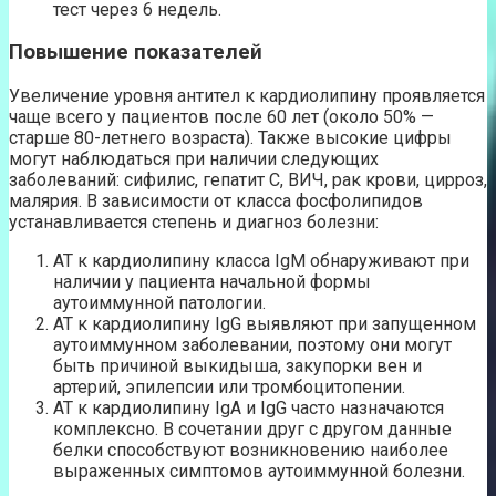
тест через 6 недель.
Повышение показателей
Увеличение уровня антител к кардиолипину проявляется
чаще всего у пациентов после 60 лет (около 50% —
старше 80-летнего возраста). Также высокие цифры
могут наблюдаться при наличии следующих
заболеваний: сифилис, гепатит С, ВИЧ, рак крови, цирроз,
малярия. В зависимости от класса фосфолипидов
устанавливается степень и диагноз болезни:
АТ к кардиолипину класса IgM обнаруживают при
наличии у пациента начальной формы
аутоиммунной патологии.
АТ к кардиолипину IgG выявляют при запущенном
аутоиммунном заболевании, поэтому они могут
быть причиной выкидыша, закупорки вен и
артерий, эпилепсии или тромбоцитопении.
АТ к кардиолипину IgA и IgG часто назначаются
комплексно. В сочетании друг с другом данные
белки способствуют возникновению наиболее
выраженных симптомов аутоиммунной болезни.