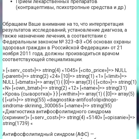
Прием лекарственных препаратов
(контрацептивы, психотропные средства и др.)
Обращаем Ваше внимание на то, что интерпретация
результатов исследований, установление диагноза, а
также назначение лечения, в соответствии с
Федеральным законом № 323-ФЗ «Об основах охраны
здоровья граждан в Российской Федерации» от 21
ноября 2011 года, должны производиться врачом
соответствующей специализации.
» [«serv_cost»]=> string(4) «1045» [«cito_price»]=> NULL
[«parent»]=> string(2) «24» [10]=> string(1) «1» [«limit»]=>
NULL [«bmats»]=> array(1) { [0]=> array(3) { [«cito»]=> string(1)
«N» [«own_bmat»]=> string(2) «12» [«name»]=> string(31)
«Кровь (сыворотка)» } } [«within»]=> array(1) { [0]=> array(5)
{ [«url»]=> string(55) «diagnostika-antifosfolipidnogo-
sindroma-skrining_300065» [«name»]=> string(95)
«Диагностика антифосфолипидного синдрома
(скрининг)» [«serv_cost»]=> string(4) «5140» [«opisanie»]=>
string(1739) «
Антифосфолипидный синдром (АФС) —