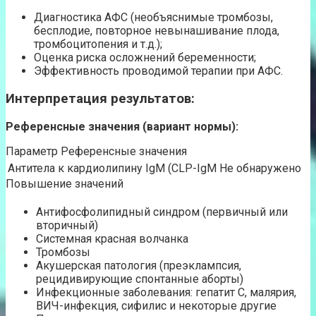
Диагностика АФС (необъяснимые тромбозы,
бесплодие, повторное невынашивание плода,
тромбоцитопения и т.д.);
Оценка риска осложнений беременности;
Эффективность проводимой терапии при АФС.
Интерпретация результатов:
Референсные значения (вариант нормы):
Параметр Референсные значения
Антитела к кардиолипину IgM (CLP-IgM
Не обнаружено
Повышение значений
Антифосфолипидный синдром (первичный или
вторичный)
Системная красная волчанка
Тромбозы
Акушерская патология (преэклампсия,
рецидивирующие спонтанные аборты)
Инфекционные заболевания: гепатит С, малярия,
ВИЧ-инфекция, сифилис и некоторые другие