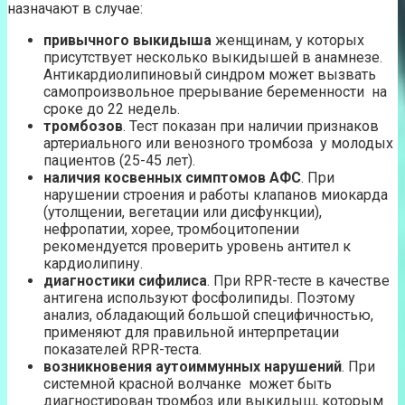
назначают в случае:
привычного выкидыша
женщинам, у которых
присутствует несколько выкидышей в анамнезе.
Антикардиолипиновый синдром может вызвать
самопроизвольное прерывание беременности на
сроке до 22 недель.
тромбозов
. Тест показан при наличии признаков
артериального или венозного тромбоза у молодых
пациентов (25-45 лет).
наличия косвенных симптомов АФС
. При
нарушении строения и работы клапанов миокарда
(утолщении, вегетации или дисфункции),
нефропатии, хорее, тромбоцитопении
рекомендуется проверить уровень антител к
кардиолипину.
диагностики сифилиса
. При RPR-тесте в качестве
антигена используют фосфолипиды. Поэтому
анализ, обладающий большой специфичностью,
применяют для правильной интерпретации
показателей RPR-теста.
возникновения аутоиммунных нарушений
. При
системной красной волчанке может быть
диагностирован тромбоз или выкидыш, которым