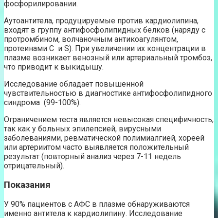
фосфорилировании.
Аутоантитела, продуцируемые против кардиолипина,
входят в группу антифосфолипидных белков (наряду с
протромбином, волчаночным антикоагулянтом,
протеинами С и S). При увеличении их концентрации в
плазме возникает венозный или артериальный тромбоз,
что приводит к выкидышу.
Исследование обладает повышенной
чувствительностью в диагностике антифосфолипидного
синдрома (99-100%).
Ограничением теста является невысокая специфичность,
так как у больных эпилепсией, вирусными
заболеваниями, ревматической полимиалгией, хореей
или артериитом часто выявляется положительный
результат (повторный анализ через 7-11 недель
отрицательный).
Показания
У 90% пациентов с АФС в плазме обнаруживаются
именно антитела к кардиолипину. Исследование