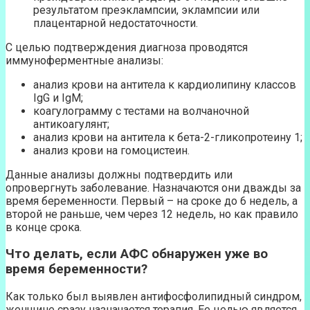
результатом преэклампсии, эклампсии или
плацентарной недостаточности.
С целью подтверждения диагноза проводятся
иммуноферментные анализы:
анализ крови на антитела к кардиолипину классов
IgG и IgM;
коагулограмму с тестами на волчаночной
антикоагулянт;
анализ крови на антитела к бета-2-гликопротеину 1;
анализ крови на гомоцистеин.
Данные анализы должны подтвердить или
опровергнуть заболевание. Назначаются они дважды за
время беременности. Первый – на сроке до 6 недель, а
второй не раньше, чем через 12 недель, но как правило
в конце срока.
Что делать, если АФС обнаружен уже во
время беременности?
Как только был выявлен антифосфолипидный синдром,
женщине сразу назначается терапия. Ее целью является