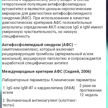
гетерогенной популяции антифосфолипидных
аутоантител и являются ценным серологическим
маркером для диагностики антифосфолипидного
синдрома (АФС). При использовании в качестве
диагностических критериев АФС положительные
результаты определения АКЛ классов IgG и IgM имеют
умеренную чувствительность, но низкую
специфичность.
Антифосфолипидный синдром (АФС)
—
симптомокомплекс, который включает
рецидивирующие тромбозы (артериальный и/или
венозный), акушерскую патологию и сопровождается
выработкой специфических антител.
Международные критерии АФС (Сидней, 2006)
Лабораторные параметры Клинические параметры
2 раза на
1. IgG или IgM-АТ к кардиолипину (ИФА)
протяжении
и/или
12 недель
2. Волчаночный антикоагулянт (клоттинг-
тесты)