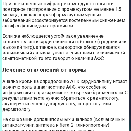
При повышенных цифрах рекомендуют провести
повторное тестирование с промежутком не менее 1,5
месяца, так как острая форма аутоиммунных
заболеваний характеризуется постепенным снижением
антифосфолипидных протеинов.
Если же наблюдается устойчивое увеличение
количества антикардиолипиновых белков (средний или
высокий титр), а также в сыворотке обнаруживается
волчаночный антикоагулянт в сочетании с клинической
симптоматикой, то это говорит о наличии АФС.
Лечение отклонений от нормы
Анализ крови на определение АТ к кардиолипину играет
важную роль в диагностике АФС, что особенно
информативно при скрининге во время беременности. С
результатами теста нужно обратиться к ревматологу,
акушеру-гинекологу, кардиологу, неврологу или
дерматологу.
На основании дополнительных анализов (волчаночный
антикоагулянт, антитела к бета-2-гликопротеину)
специалист назначит адекватное лечение.