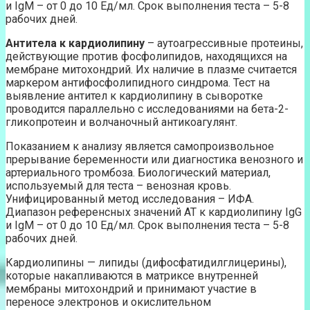
и IgM – от 0 до 10 Ед/мл. Срок выполнения теста – 5-8
рабочих дней.
Антитела к кардиолипину
– аутоагрессивные протеины,
действующие против фосфолипидов, находящихся на
мембране митохондрий. Их наличие в плазме считается
маркером антифосфолипидного синдрома. Тест на
выявление антител к кардиолипину в сыворотке
проводится параллельно с исследованиями на бета-2-
гликопротеин и волчаночный антикоагулянт.
Показанием к анализу является самопроизвольное
прерывание беременности или диагностика венозного и
артериального тромбоза. Биологический материал,
используемый для теста – венозная кровь.
Унифицированный метод исследования – ИФА.
Диапазон референсных значений АТ к кардиолипину IgG
и IgM – от 0 до 10 Ед/мл. Срок выполнения теста – 5-8
рабочих дней.
Кардиолипины — липиды (дифосфатидилглицерины),
которые накапливаются в матриксе внутренней
мембраны митохондрий и принимают участие в
переносе электронов и окислительном