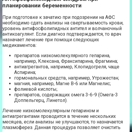
планировании беременности
При подготовке к зачатию при подозрении на АФС
необходимо сдать анализы на свертываемость крови,
уровень антифосфолипидных антител и волчаночный
антикоагулянт. Если диагноз подтверждается, то врач
назначает лечение при помощи следующих
медикаментов:
препаратов низкомолекулярного гепарина,
например, Клексана, Фраксипарина, Фрагмина;
антиагрегантов, например, Клопидогреля, чаще
Аспирина;
гормональных средств, например, Утрожестан;
магния, например, Магне В-6 или Магнелис;
фолиевой кислоты;
препаратов, содержащих омега 3-6-9 (Омега-3
Доппельгерц, Линетол).
Лечение низкомолекулярным гепарином и
антиагрегантами проводится в течение нескольких
месяцев, если анализы не улучшаются, то назначается
плазмоферез. Данная процедура позволяет очистить