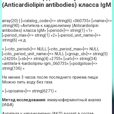
(Anticardiolipin antibodies) класса IgM
array(20) { [«catalog_code»]=> string(6) «060735» [«name»]=>
string(90) «Антитела к кардиолипину (Anticardiolipin
antibodies) класса IgM» [«period»]=> string(1) «1»
[«period_max»]=> string(1) «2» [«period_unit_name»]=>
string(6) «к.д.
» [«cito_period»]=> NULL [«cito_period_max»]=> NULL
[«cito_period_unit_name»]=> NULL [«group_id»]=> string(5)
«24205» [«id»]=> string(4) «2755» [«url»]=> string(34)
«antitela-k-kardiolipinu-igm_060735» [«podgotoa»]=>
string(136) «
Не менее 3 часов после последнего приема пищи.
Можно пить воду без газа.
» [«opisanie»]=> string(6271) «
Метод исследования:
иммуноферментный анализ
(ИФА)
Антитела к кардиолипину (АКЛ) входят в состав