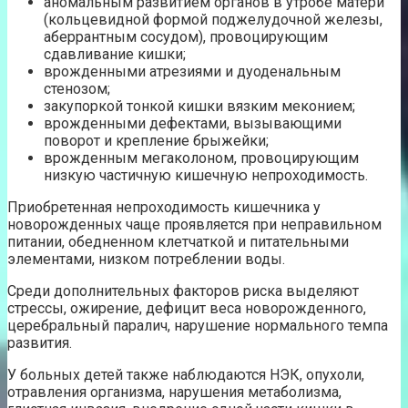
аномальным развитием органов в утробе матери
(кольцевидной формой поджелудочной железы,
аберрантным сосудом), провоцирующим
сдавливание кишки;
врожденными атрезиями и дуоденальным
стенозом;
закупоркой тонкой кишки вязким меконием;
врожденными дефектами, вызывающими
поворот и крепление брыжейки;
врожденным мегаколоном, провоцирующим
низкую частичную кишечную непроходимость.
Приобретенная непроходимость кишечника у
новорожденных чаще проявляется при неправильном
питании, обедненном клетчаткой и питательными
элементами, низком потреблении воды.
Среди дополнительных факторов риска выделяют
стрессы, ожирение, дефицит веса новорожденного,
церебральный паралич, нарушение нормального темпа
развития.
У больных детей также наблюдаются НЭК, опухоли,
отравления организма, нарушения метаболизма,