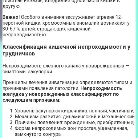
глистная инвазия, внедрение одной части кишки в
другую.
Важно!
Особого внимания заслуживает атрезия 12-
перстной кишки, хромосомные аномалии возникают у
30-67 % детей, страдающих кишечной
непроводимостью.
Классификация кишечной непроходимости у
грудничков
Непроходимость слезного канала у новорожденных —
симптомы закупорки
Принципы лечения инвагинации определяются типом и
причинами появления патологии.
Непроходимость
желудка у новорожденных классифицируют по
следующим признакам:
Уровень закупорки кишечника: полный, частичный;
Механизм развития: динамический и механический;
Причины появления: врожденные, приобретенные;
Форма непроходимых зон: простая, ущемленная,
замкнутого контура;