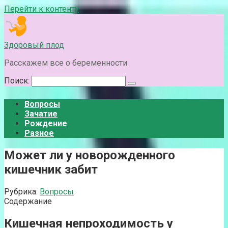
Перейти к контенту
Здоровый плод
Расскажем все о беременности
Поиск:
Вопросы
Зачатие
Рождение
Разное
Может ли у новорожденного
кишечник забит
Рубрика:
Вопросы
Содержание
Кишечная непроходимость у