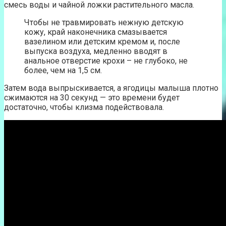
смесь воды и чайной ложки растительного масла.
Чтобы не травмировать нежную детскую
кожу, край наконечника смазывается
вазелином или детским кремом и, после
выпуска воздуха, медленно вводят в
анальное отверстие крохи – не глубоко, не
более, чем на 1,5 см.
Затем вода выпрыскивается, а ягодицы малыша плотно
сжимаются на 30 секунд — это времени будет
достаточно, чтобы клизма подействовала.