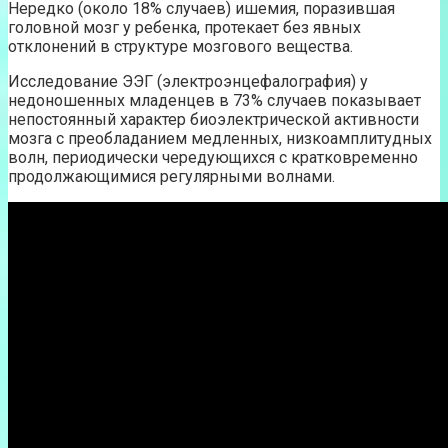
Нередко (около 18% случаев) ишемия, поразившая
головной мозг у ребенка, протекает без явных
отклонений в структуре мозгового вещества.
Исследование ЭЭГ (электроэнцефалография) у
недоношенных младенцев в 73% случаев показывает
непостоянный характер биоэлектрической активности
мозга с преобладанием медленных, низкоамплитудных
волн, периодически чередующихся с кратковременно
продолжающимися регулярными волнами.