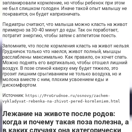
запланировали кормление, но чтобы ребенок при этом
не был слишком голоден. Иначе такой опыт малышу не
понравится, он будет капризничать.
Педиатры считают, что малыша можно класть на живот
примерно за 30-40 минут до еды. Так он поработает,
потратит энергию, чтобы затем с аппетитом поесть.
Запомните, что после кормления класть на живот нельзя.
Грудничок только что наелся, живот полный, мышцы
расслаблены максимально. Как правило, он хочет спать.
Можно поднять его вертикально, чтобы отошел лишний
воздух. В позе спиной кверху ему будет тяжело, это
грозит лишним срыгиванием не только воздуха, но и
молока вместе с ним, плохим усвоением еды и
дискомфортом.
Источник:
https://ProGrudnoe.ru/osnovy/zachem-
vykladyvat-rebenka-na-zhivot-pered-kormleniem.html
Лежание на животе после родов:
когда и почему такая поза полезна, а
в каких случаях она категорически