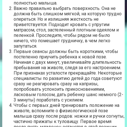
полностью малыша.
Важно правильно выбрать поверхность. Она не
должна быть слишком мягкой, на которую трудно
опереться. Но и излишняя жесткость не
приветствуется. Подходит кровать с упругим
матрасом, стол, застеленный плотным одеялом и
пеленкой. Проследите, чтобы рядом не было
ничего, что помешает грудничку, в чем легко
запутаться.
Первые сеансы должны быть короткими, чтобы
постепенно приучить ребенка к новой позе.
Начиная с двух минут, увеличивайте длительность
пребывания на животе, следя за его настроением.
При признаках усталости прекращайте. Некоторые
специалисты по развитию детей до года советуют
сразу не реагировать сразу на капризы,
попробовать успокоить прикосновениями,
ласковым голосом, дать ребенку шанс немного (2-
3 минуты) поработать с усилием.
Чтобы с первых дней тренировать положение на
животе, вспомните о физиологической позе
малыша сразу после родов: ножки и ручки согнуты,
частично прижаты к туловищу. Первое время
после пусть младенец останется в этой позиции,