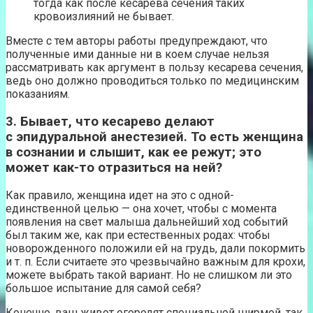
тогда как после кесарева сечения таких
кровоизлияний не бывает.
Вместе с тем авторы работы предупреждают, что
полученные ими данные ни в коем случае нельзя
рассматривать как аргумент в пользу кесарева сечения,
ведь оно должно проводиться только по медицинским
показаниям.
3. Бывает, что кесарево делают
с эпидуральной анестезией. То есть женщина
в сознании и слышит, как ее режут; это
может как-то отразиться на ней?
Как правило, женщина идет на это с одной-
единственной целью — она хочет, чтобы с момента
появления на свет малыша дальнейший ход событий
был таким же, как при естественных родах: чтобы
новорожденного положили ей на грудь, дали покормить
и т. п. Если считаете это чрезвычайно важным для крохи,
можете выбрать такой вариант. Но не слишком ли это
большое испытание для самой себя?
Конечно, ваш живот огородят специальной ширмой, так