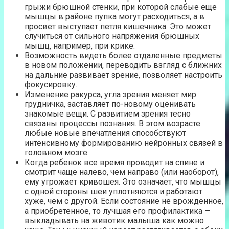
грыжи брюшной стенки, при которой слабые еще
мышцы в районе пупка могут расходиться, а в
просвет выступает петля кишечника. Это может
случиться от сильного напряжения брюшных
мышц, например, при крике.
Возможность видеть более отдаленные предметы
в новом положении, переводить взгляд с ближних
на дальние развивает зрение, позволяет настроить
фокусировку.
Изменение ракурса, угла зрения меняет мир
грудничка, заставляет по-новому оценивать
знакомые вещи. С развитием зрения тесно
связаны процессы познания. В этом возрасте
любые новые впечатления способствуют
интенсивному формированию нейронных связей в
головном мозге.
Когда ребенок все время проводит на спине и
смотрит чаще налево, чем направо (или наоборот),
ему угрожает кривошея. Это означает, что мышцы
с одной стороны шеи уплотняются и работают
хуже, чем с другой. Если состояние не врожденное,
а приобретенное, то лучшая его профилактика —
выкладывать на животик малыша как можно