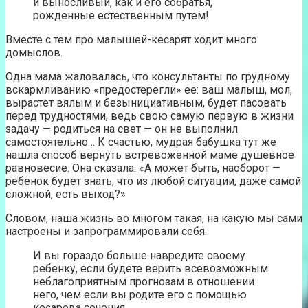
и выносливый, как и его собратья,
рожденные естественным путем!
Вместе с тем про малышей-кесарят ходит много
домыслов.
Одна мама жаловалась, что консультанты по грудному
вскармливанию «предостерегли» ее: ваш малыш, мол,
вырастет вялым и безынициативным, будет пасовать
перед трудностями, ведь свою самую первую в жизни
задачу — родиться на свет — он не выполнил
самостоятельно… К счастью, мудрая бабушка тут же
нашла способ вернуть встревоженной маме душевное
равновесие. Она сказала: «А может быть, наоборот —
ребенок будет знать, что из любой ситуации, даже самой
сложной, есть выход?»
Словом, наша жизнь во многом такая, на какую мы сами
настроены и запрограммировали себя.
И вы гораздо больше навредите своему
ребенку, если будете верить всевозможным
неблагоприятным прогнозам в отношении
него, чем если вы родите его с помощью
кесарева сечения.