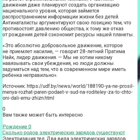
движения даже планируют создать организацию
национального уровня, которая займется
распространением информации жизни без детей.
Антинаталисты аргументируют свою позицию тем, что
противостоят давлению общества, к тому же отказ
от рождения детей сэкономит ресурсы нашей планеты.
«Это абсолютно добровольное движение, которое
не приемлет насилие, — говорит 28-летний Пратима
Найк, лидер движения. — Мы не хотим никому
навязывать свои убеждения, но люди должны
задуматься над тем, что в современном мире иметь
ребенка неправильно».
Источник: https://udf.by/news/world/188190-ya-ne-prosil-
menya-rozhat-paren-podaet-v-sud-na-roditeley-za-to-chto-
oni-dali-emu-zhizn.html
0
Вам также может быть интересно
Рождение
0
Сколько родов электрических зарядов существуют
Электризация тел. Два вида электрических зарядов.