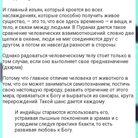
И главный изъян, который кроется во всех
наслаждениях, которые способно получить живое
существо, — это то, что все здесь временно — и вещи, и
тело, и связи между людьми. В Пуранах дается такое
сравнение человеческих взаимоотношений: словно две
щепки в океане, люди на миг соединяются друг с
другом, а потом их навсегда разносит в стороны.
Однако радоваться человеческому телу стоит только в
том случае, если оно выполняет свое предназначение
(дхарма).
Потому что главное отличие человека от животного в
том, что он может заниматься самопознанием, постичь
свою настоящую природу, развить отречение от этого
мира, привязаться к Богу и вырваться из сансары, круга
перерождений. Такой шанс дается каждому.
И индийцы стараются использовать его,
устраивая пышные поклонения в храмах и с
усердием следуя практике бхакти, то есть
развивая любовь к Богу.