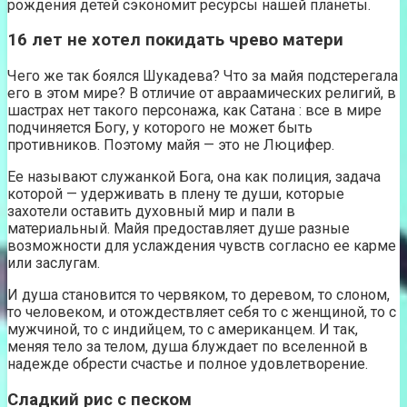
рождения детей сэкономит ресурсы нашей планеты.
16 лет не хотел покидать чрево матери
Чего же так боялся Шукадева? Что за майя подстерегала
его в этом мире? В отличие от авраамических религий, в
шастрах нет такого персонажа, как Сатана : все в мире
подчиняется Богу, у которого не может быть
противников. Поэтому майя — это не Люцифер.
Ее называют служанкой Бога, она как полиция, задача
которой — удерживать в плену те души, которые
захотели оставить духовный мир и пали в
материальный. Майя предоставляет душе разные
возможности для услаждения чувств согласно ее карме
или заслугам.
И душа становится то червяком, то деревом, то слоном,
то человеком, и отождествляет себя то с женщиной, то с
мужчиной, то с индийцем, то с американцем. И так,
меняя тело за телом, душа блуждает по вселенной в
надежде обрести счастье и полное удовлетворение.
Сладкий рис с песком