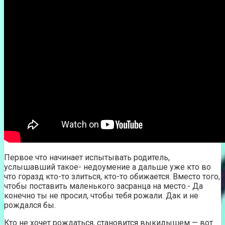
Первое что начинает испытывать родитель,
услышавший такое- недоумение а дальше уже кто во
что горазд кто-то злиться, кто-то обижается. Вместо того,
чтобы поставить маленького засранца на место.- Да
конечно ты не просил, чтобы тебя рожали. Дак и не
рождался бы.
Кто не хочет рождаться, становится выкидышем — вот