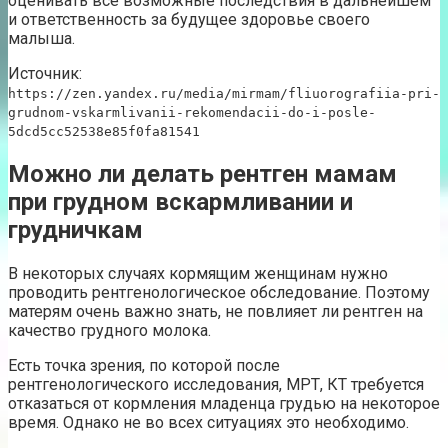
оценивать все возможные последствия в дальнейшем
и ответственность за будущее здоровье своего
малыша.
Источник:
https://zen.yandex.ru/media/mirmam/fliuorografiia-pri-
grudnom-vskarmlivanii-rekomendacii-do-i-posle-
5dcd5cc52538e85f0fa81541
Можно ли делать рентген мамам
при грудном вскармливании и
грудничкам
В некоторых случаях кормящим женщинам нужно
проводить рентгенологическое обследование. Поэтому
матерям очень важно знать, не повлияет ли рентген на
качество грудного молока.
Есть точка зрения, по которой после
рентгенологического исследования, МРТ, КТ требуется
отказаться от кормления младенца грудью на некоторое
время. Однако не во всех ситуациях это необходимо.