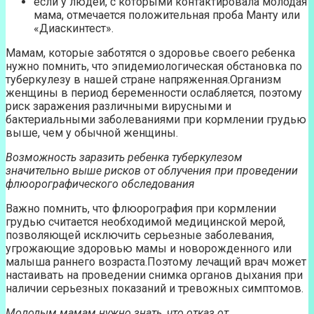
если у людей, с которыми контактировала молодая
мама, отмечается положительная проба Манту или
«Диаскинтест».
Мамам, которые заботятся о здоровье своего ребенка
нужно помнить, что эпидемиологическая обстановка по
туберкулезу в нашей стране напряженная.Организм
женщины в период беременности ослабляется, поэтому
риск заражения различными вирусными и
бактериальными заболеваниями при кормлении грудью
выше, чем у обычной женщины.
Возможность заразить ребенка туберкулезом
значительно выше рисков от облучения при проведении
флюорографического обследования
Важно помнить, что флюорография при кормлении
грудью считается необходимой медицинской мерой,
позволяющей исключить серьезные заболевания,
угрожающие здоровью мамы и новорожденного или
малыша раннего возраста.Поэтому лечащий врач может
настаивать на проведении снимка органов дыхания при
наличии серьезных показаний и тревожных симптомов.
Молодым мамам нужно знать, что отказ от