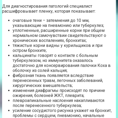
Для диагностирования патологий специалист
расшифровывает пленку, которая показывает:
очаговые тени – затемнения до 10 мм,
указывающие на пневмонию или туберкулез;
уплотненные, расширенные корни при общем
нормальном самочувствии свидетельствуют о
хронических воспалениях, бронхитах;
тяжистые корни видны у курильщиков и при
остром бронхите;
кальцинаты говорят о контакте с больным
туберкулезом, но иммунитета оказалось
достаточно для консервирования палочки Коха в
оболочку из солей кальция;
фиброзная ткань появляется вследствие
перенесенных травм, легочных заболеваний,
хирургических вмешательств;
изменения диафрагмы происходят по причине
ожирения, болезней ЖКТ, плеврита;
плевроапикальные наслоения накапливаются
после перенесенного туберкулеза;
усиление сосудистого рисунка укажет на бронхит,
проблемы с сердцем, пневмонию, начальные