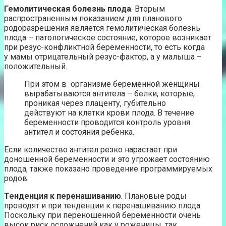
Гемолитическая болезнь плода
. Вторым
распространенным показанием для планового
родоразрешения является гемолитическая болезнь
плода – патологическое состояние, которое возникает
при резус-конфликтной беременности, то есть когда
у мамы отрицательный резус-фактор, а у малыша –
положительный.
При этом в организме беременной женщины
вырабатываются антитела – белки, которые,
проникая через плаценту, губительно
действуют на клетки крови плода. В течение
беременности проводится контроль уровня
антител и состояния ребенка.
Если количество антител резко нарастает при
доношенной беременности и это угрожает состоянию
плода, также показано проведение программируемых
родов.
Тенденция к перенашиванию
. Плановые роды
проводят и при тенденции к перенашиванию плода.
Поскольку при переношенной беременности очень
высок риск осложнений как у роженицы, так