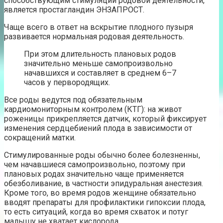
способствующим стимуляции родовой деятельности,
является простагландин ЭНЗАПРОСТ.
Чаще всего в ответ на вскрытие плодного пузыря
развивается нормальная родовая деятельность.
При этом длительность плановых родов
значительно меньше самопроизвольно
начавшихся и составляет в среднем 6–7
часов у первородящих.
Все роды ведутся под обязательным
кардиомониторным контролем (КТГ): на живот
роженицы прикрепляется датчик, который фиксирует
изменения сердцебиений плода в зависимости от
сокращений матки.
Стимулированные роды обычно более болезненны,
чем начавшиеся самопроизвольно, поэтому при
плановых родах значительно чаще применяется
обезболивание, в частности эпидуральная анестезия.
Кроме того, во время родов женщине обязательно
вводят препараты для профилактики гипоксии плода,
то есть ситуаций, когда во время схваток и потуг
малышу не хватает кислорода.