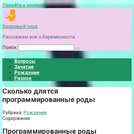
Перейти к контенту
Здоровый плод
Расскажем все о беременности
Поиск:
Вопросы
Зачатие
Рождение
Разное
Сколько длятся
программированные роды
Рубрика:
Рождение
Содержание
Программированные роды