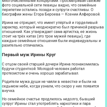
многочисленными концертами. Просматривая свежие
фото социальной сети певицы видно, что семейные
перипетии остались позади и супруги счастливы. О
биографии жены Егора Бероева — Ксении Алферовой.
Ирина не отрицает, что имеет упёртый и горделивый
характер, который неоднократно был причиной разрыва
отношений. Как утверждает сама артистка, её жизнь
стоит на трёх китах (это трое мужей певицы), где
каждые семейные отношения были индивидуальны и
разительно отличались.
Первый муж Ирины Круг
С отцом своей старшей дочери Ирина познакомилась
будучи студенткой. Молодой человек работал
протезистом и очень хорошо зарабатывал.
Родители мужа души не чаяли в невестке и были на
седьмом небе, когда узнали, что скоро у них появится
внучка.
Но семейное счастье продлилось недолго, бывший
супруг Ирины стал употреблять наркотики и пара