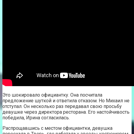
Это шокировало официантку. Она посчитала
предложение шуткой и ответила отказом. Но Михаил не
отступал. Он несколько раз передавал свою просьбу
девушке через директора ресторана. Его настойчивость
победила, Ирина согласилась.
Распрощавшись с местом официантки, девушка
переехала в Тверь, где работала у звезды костюмером.