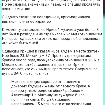
По ее словам, знаменитый певец не спешил проявлять
свою симпатию.
Он долго следил за поведением, присматривался,
пытался понять ее характер.
К моменту знакомства с Ириной мужчина уже более 8
лет был в разводе и не стремился к новым отношениям.
Но через год все-таки открылся перед ней и признался,
что хочет быть с ней.
Однажды пришел и сказал: «Все, будем вместе жить!».
Ире было 23, Михаилу – 37. Прожив гражданским
браком около года, пара узаконила отношения в 2002 г.
Мысль о женитьбе возникла внезапно. Ирина
вспоминает, что они вышли прогуляться. Свернули по
пути в ЗАГС и расписались.
Михаил наладил хорошие отношения с
дочерью будущей жены от первого брака. А
вскоре у пары родился общий ребенок –
Александр. Но Михаилу не суждено было
понянчить сына. Когда Сашеньке
исполнилось 1,5 месяца, его отца застрелили