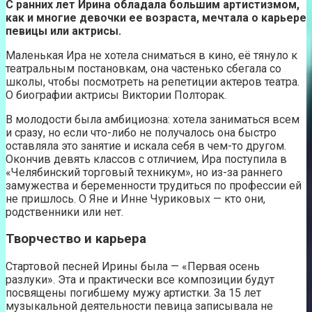
С ранних лет Ирина обладала большим артистизмом,
как и многие девочки ее возраста, мечтала о карьере
певицы или актрисы.
Маленькая Ира не хотела сниматься в кино, её тянуло к
театральным постановкам, она частенько сбегала со
школы, чтобы посмотреть на репетиции актеров театра.
О биографии актрисы Виктории Полторак.
В молодости была амбициозна: хотела заниматься всем
и сразу, но если что-либо не получалось она быстро
оставляла это занятие и искала себя в чем-то другом.
Окончив девять классов с отличием, Ира поступила в
«Челябинский торговый техникум», но из-за раннего
замужества и беременности трудиться по профессии ей
не пришлось. О Яне и Инне Чуриковых — кто они,
родственники или нет.
Творчество и карьера
Стартовой песней Ирины была — «Первая осень
разлуки». Эта и практически все композиции будут
посвящены погибшему мужу артистки. За 15 лет
музыкальной деятельности певица записывала не