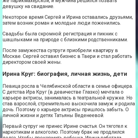
же парикмахерской, и мужчина решился позвать
девушку на свидание.
Некоторое время Сергей и Ирина оставались друзьями,
затем возник роман и молодые люди поженились.
Свадьбы была скромной: регистрация и пикник с
шашлыками на природе с близкими родственниками.
После замужества супруги приобрели квартиру в
Москве. Сергей оставил бизнес в Твери и стал работать
директором своей жены.
Ирина Круг: биография, личная жизнь, дети
Певица росла в Челябинской области в семье офицера.
С детства Ира Круг (в девичестве Глазко) мечтала о
карьере актрисы, занималась в театральной кружке. Но
став взрослой, стремительно выскочила замуж и родила
дочь. Поэтому о карьере актрисы пришлось забыть. О
личной жизни и детях Татьяны Веденеевой.
Первый супруг не принес Ирине счастья. Он тяготел к
наркотикам и алкоголю. Поэтому брак не продлился
долго. Чтобы прокормить ребенка, Ирина работала