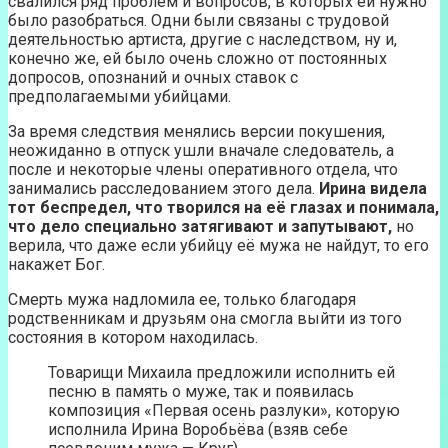
свалился ряд проблем и вопросов, в которых ей нужно
было разобраться. Одни были связаны с трудовой
деятельностью артиста, другие с наследством, ну и,
конечно же, ей было очень сложно от постоянных
допросов, опознаний и очных ставок с
предполагаемыми убийцами.
За время следствия менялись версии покушения,
неожиданно в отпуск ушли вначале следователь, а
после и некоторые члены оперативного отдела, что
занимались расследованием этого дела.
Ирина видела
тот беспредел, что творился на её глазах и понимала,
что дело специально затягивают и запутывают,
но
верила, что даже если убийцу её мужа не найдут, то его
накажет Бог.
Смерть мужа надломила ее, только благодаря
родственникам и друзьям она смогла выйти из того
состояния в котором находилась.
Товарищи Михаила предложили исполнить ей
песню в память о муже, так и появилась
композиция «Первая осень разлуки», которую
исполнила Ирина Воробьёва (взяв себе