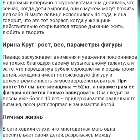
В одном из интервью с журналистами она делилась, что
сейчас, когда дети выросли, они с мужем могут пожить
для себя. В марте певице исполнилось 44 года, и она
говорит, что это тот возраст, когда у женщины
действительно открывается второе дыхание: жить,
любить и творить.
Ирина Круг: рост, вес, параметры фигуры
Певица заслуживает внимания и уважения поклонников
не только благодаря своему музыкальному таланту, а и
за то, что перешагнув рубеж сорокалетия и родив троих
детей, женщина имеет потрясающую фигуру и
целеустремлённость самосовершенствоваться.
При
росте 167 см, вес женщины — 52 кг, а параметрам её
фигуры остаётся только завидовать.
Она следит за
весом уже более 10 лет – придерживается раздельного
питания, посещает спортзал и занимается йогой.
Личная жизнь
В сети ходили слухи, что многодетная мать одна
воспитывает своих детей, разрываясь между