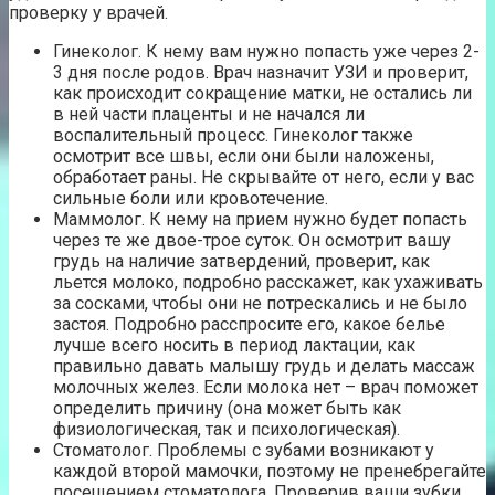
проверку у врачей.
Гинеколог. К нему вам нужно попасть уже через 2-
3 дня после родов. Врач назначит УЗИ и проверит,
как происходит сокращение матки, не остались ли
в ней части плаценты и не начался ли
воспалительный процесс. Гинеколог также
осмотрит все швы, если они были наложены,
обработает раны. Не скрывайте от него, если у вас
сильные боли или кровотечение.
Маммолог. К нему на прием нужно будет попасть
через те же двое-трое суток. Он осмотрит вашу
грудь на наличие затвердений, проверит, как
льется молоко, подробно расскажет, как ухаживать
за сосками, чтобы они не потрескались и не было
застоя. Подробно расспросите его, какое белье
лучше всего носить в период лактации, как
правильно давать малышу грудь и делать массаж
молочных желез. Если молока нет – врач поможет
определить причину (она может быть как
физиологическая, так и психологическая).
Стоматолог. Проблемы с зубами возникают у
каждой второй мамочки, поэтому не пренебрегайте
посещением стоматолога. Проверив ваши зубки,