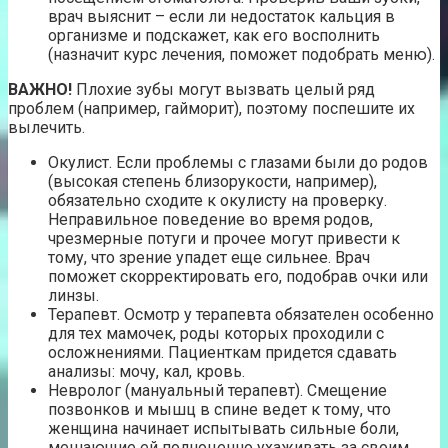
врач выяснит – если ли недостаток кальция в
организме и подскажет, как его восполнить
(назначит курс лечения, поможет подобрать меню).
ВАЖНО!
Плохие зубы могут вызвать целый ряд
проблем (например, гайморит), поэтому поспешите их
вылечить.
Окулист. Если проблемы с глазами были до родов
(высокая степень близорукости, например),
обязательно сходите к окулисту на проверку.
Неправильное поведение во время родов,
чрезмерные потуги и прочее могут привести к
тому, что зрение упадет еще сильнее. Врач
поможет скорректировать его, подобрав очки или
линзы.
Терапевт. Осмотр у терапевта обязателен особенно
для тех мамочек, роды которых проходили с
осложнениями. Пациенткам придется сдавать
анализы: мочу, кал, кровь.
Невролог (мануальный терапевт). Смещение
позвонков и мышц в спине ведет к тому, что
женщина начинает испытывать сильные боли,
мешающие ей полноценно ухаживать за своим