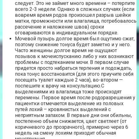
следует. Это не займет много времени – потерпите
всего 2-3 недели. Однако в сложных случаях (если
вовремя время родов произошел разрыв шейки
матки, промежности или влагалища, потребовалось
рассечение и наложение швов) сроки
оговариваются в индивидуальном порядке.
Мочевой пузырь долгое время был ощутимо сжат,
поэтому снижение тонуса будет заметно и у него.
Часто женщины долгое время не ощущают
позывов к мочеиспусканию либо у них возникают
проблемы с подтеканием мочи. В первом случае
придется просто набраться терпения и подождать,
пока тонус восстановится (для этого приучите себя
посещать туалет каждые 2 часа), во-втором —
поспешите к врачу на консультацию.С
выделениями из влагалища тоже происходят
перемены. Первое время после родоразрешения у
пациентки отмечается выделение из половых
путей лохий – кровянистых выделений с
неприятным запахом. В первые дни они обильны,
постепенно объем снижается, цвет светлеет (от
коричневого до прозрачного), примерно через 6
недель на смену лохиям приходит обычная
менструация.