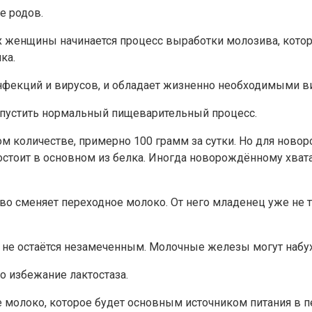
е родов.
 женщины начинается процесс выработки молозива, кото
ка.
нфекций и вирусов, и обладает жизненно необходимыми в
апустить нормальный пищеварительный процесс.
 количестве, примерно 100 грамм за сутки. Но для ново
остоит в основном из белка. Иногда новорождённому хвата
 сменяет переходное молоко. От него младенец уже не та
 не остаётся незамеченным. Молочные железы могут набух
о избежание лактостаза.
е молоко, которое будет основным источником питания в 