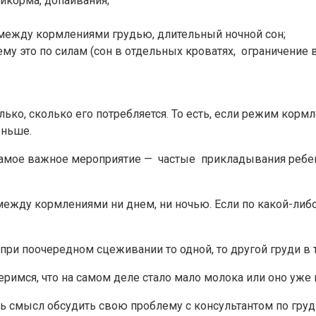
икорма, допаивания;
между кормлениями грудью, длительный ночной сон;
у это по силам (сон в отдельных кроватях, ограничение в
ько, сколько его потребляется. То есть, если режим кормл
еньше.
самое важное мероприятие — частые прикладывания ребенка
ежду кормлениями ни днем, ни ночью. Если по какой-либ
ри поочередном сцеживании то одной, то другой груди в т
римся, что на самом деле стало мало молока или оно уже 
ть смысл обсудить свою проблему с консультантом по гр