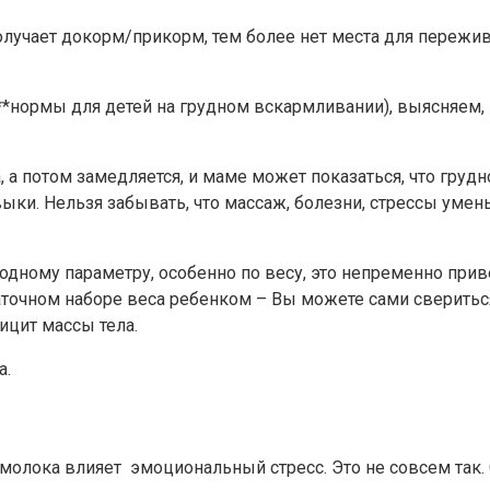
учает докорм/прикорм, тем более нет места для пережива
**нормы для детей на грудном вскармливании), выясняем, 
 потом замедляется, и маме может показаться, что грудной
ки. Нельзя забывать, что массаж, болезни, стрессы умен
 одному параметру, особенно по весу, это непременно пр
аточном наборе веса ребенком – Вы можете сами сверитьс
ицит массы тела.
а.
молока влияет эмоциональный стресс. Это не совсем так. С