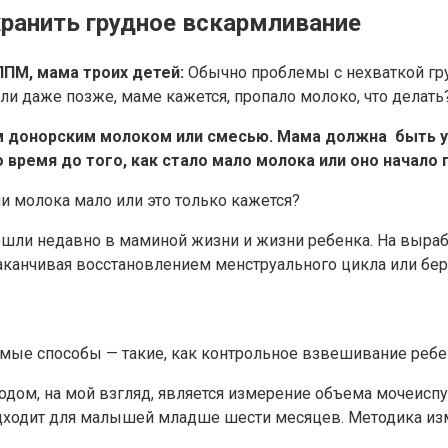
хранить грудное вскармливание
ППМ, мама троих детей:
Обычно проблемы с нехваткой гр
ли даже позже, маме кажется, пропало молоко, что делать
рм донорским молоком или смесью.
Мама должна быть у
время до того, как стало мало молока или оно начало 
и молока мало или это только кажется?
зошли недавно в маминой жизни и жизни ребенка. На выра
 заканчивая восстановлением менструального цикла или бе
емые способы — такие, как контрольное взвешивание реб
ом, на мой взгляд, является измерение объема мочеиспус
подходит для малышей младше шести месяцев. Методика из