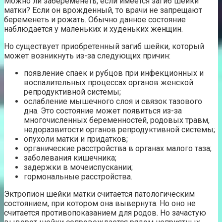
Можно ли забеременеть, если имеется загиб шейки
матки? Если он врожденный, то врачи не запрещают
беременеть и рожать. Обычно данное состояние
наблюдается у маленьких и худеньких женщин.
Но существует приобретенный загиб шейки, который
может возникнуть из-за следующих причин:
появление спаек и рубцов при инфекционных и
воспалительных процессах органов женской
репродуктивной системы;
ослабление мышечного слоя и связок тазового
дна. Это состояние может появиться из-за
многочисленных беременностей, родовых травм,
недоразвитости органов репродуктивной системы;
опухоли матки и придатков;
органические расстройства в органах малого таза;
заболевания кишечника;
задержки в мочеиспускании;
гормональные расстройства.
Эктропион шейки матки считается патологическим
состоянием, при котором она вывернута. Но оно не
считается противопоказанием для родов. Но зачастую