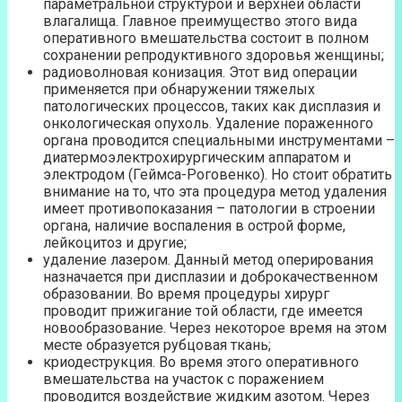
параметральной структурой и верхней области
влагалища. Главное преимущество этого вида
оперативного вмешательства состоит в полном
сохранении репродуктивного здоровья женщины;
радиоволновая конизация. Этот вид операции
применяется при обнаружении тяжелых
патологических процессов, таких как дисплазия и
онкологическая опухоль. Удаление пораженного
органа проводится специальными инструментами –
диатермоэлектрохирургическим аппаратом и
электродом (Геймса-Роговенко). Но стоит обратить
внимание на то, что эта процедура метод удаления
имеет противопоказания – патологии в строении
органа, наличие воспаления в острой форме,
лейкоцитоз и другие;
удаление лазером. Данный метод оперирования
назначается при дисплазии и доброкачественном
образовании. Во время процедуры хирург
проводит прижигание той области, где имеется
новообразование. Через некоторое время на этом
месте образуется рубцовая ткань;
криодеструкция. Во время этого оперативного
вмешательства на участок с поражением
проводится воздействие жидким азотом. Через