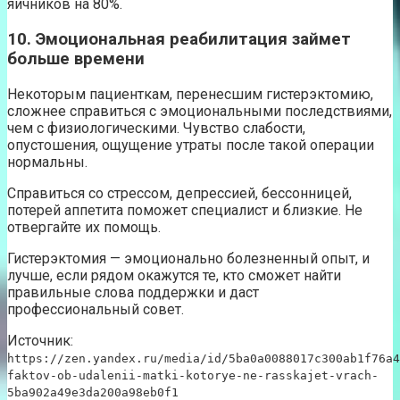
яичников на 80%.
10. Эмоциональная реабилитация займет
больше времени
Некоторым пациенткам, перенесшим гистерэктомию,
сложнее справиться с эмоциональными последствиями,
чем с физиологическими. Чувство слабости,
опустошения, ощущение утраты после такой операции
нормальны.
Справиться со стрессом, депрессией, бессонницей,
потерей аппетита поможет специалист и близкие. Не
отвергайте их помощь.
Гистерэктомия — эмоционально болезненный опыт, и
лучше, если рядом окажутся те, кто сможет найти
правильные слова поддержки и даст
профессиональный совет.
Источник:
https://zen.yandex.ru/media/id/5ba0a0088017c300ab1f76a4
faktov-ob-udalenii-matki-kotorye-ne-rasskajet-vrach-
5ba902a49e3da200a98eb0f1