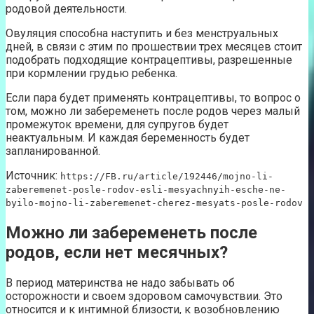
родовой деятельности.
Овуляция способна наступить и без менструальных
дней, в связи с этим по прошествии трех месяцев стоит
подобрать подходящие контрацептивы, разрешенные
при кормлении грудью ребенка.
Если пара будет применять контрацептивы, то вопрос о
том, можно ли забеременеть после родов через малый
промежуток времени, для супругов будет
неактуальным. И каждая беременность будет
запланированной.
Источник:
https://FB.ru/article/192446/mojno-li-
zaberemenet-posle-rodov-esli-mesyachnyih-esche-ne-
byilo-mojno-li-zaberemenet-cherez-mesyats-posle-rodov
Можно ли забеременеть после
родов, если нет месячных?
В период материнства не надо забывать об
осторожности и своем здоровом самочувствии. Это
относится и к интимной близости, к возобновлению