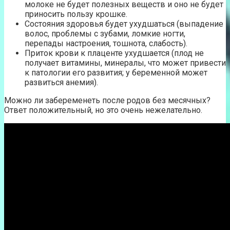
молоке не будет полезных веществ и оно не будет
приносить пользу крошке.
Состояния здоровья будет ухудшаться (выпадение
волос, проблемы с зубами, ломкие ногти,
перепады настроения, тошнота, слабость).
Приток крови к плаценте ухудшается (плод не
получает витамины, минералы, что может привести
к патологии его развития; у беременной может
развиться анемия).
Можно ли забеременеть после родов без месячных?
Ответ положительный, но это очень нежелательно.