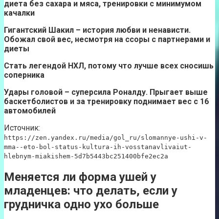
диета без сахара и мяса, тренировки с минимумом
качалки
Гигантский Шакил – история любви и ненависти.
Обожал свой вес, несмотря на ссоры с партнерами и
диеты
Стать легендой НХЛ, потому что лучше всех сносишь
соперника
Удары головой – суперсила Роналду. Прыгает выше
баскетболистов и за тренировку поднимает вес с 16
автомобилей
Источник:
https://zen.yandex.ru/media/gol_ru/slomannye-ushi-v-
mma--eto-bol-status-kultura-ih-vosstanavlivaiut-
hlebnym-miakishem-5d7b5443bc251400bfe2ec2a
Меняется ли форма ушей у
младенцев: что делать, если у
грудничка одно ухо больше