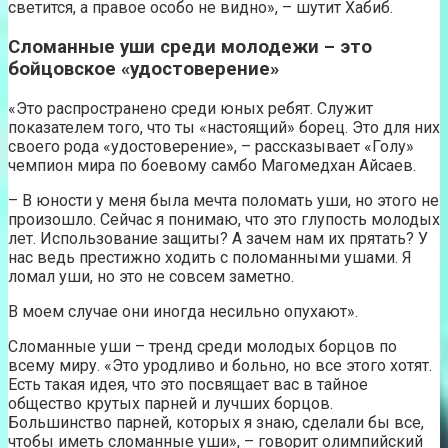
светится, а правое особо не видно», – шутит Хабиб.
Сломанные уши среди молодежи – это
бойцовское «удостоверение»
«Это распространено среди юных ребят. Служит
показателем того, что ты «настоящий» борец. Это для них
своего рода «удостоверение», – рассказывает «Голу»
чемпион мира по боевому самбо Магомедхан Айсаев.
– В юности у меня была мечта поломать уши, но этого не
произошло. Сейчас я понимаю, что это глупость молодых
лет. Использование защиты? А зачем нам их прятать? У
нас ведь престижно ходить с поломанными ушами. Я
ломал уши, но это не совсем заметно.
В моем случае они иногда несильно опухают».
Сломанные уши – тренд среди молодых борцов по
всему миру. «Это уродливо и больно, но все этого хотят.
Есть такая идея, что это посвящает вас в тайное
общество крутых парней и лучших борцов.
Большинство парней, которых я знаю, сделали бы все,
чтобы иметь сломанные уши», – говорит олимпийский