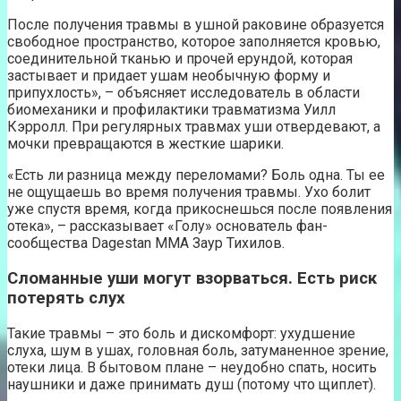
После получения травмы в ушной раковине образуется
свободное пространство, которое заполняется кровью,
соединительной тканью и прочей ерундой, которая
застывает и придает ушам необычную форму и
припухлость», – объясняет исследователь в области
биомеханики и профилактики травматизма Уилл
Кэрролл. При регулярных травмах уши отвердевают, а
мочки превращаются в жесткие шарики.
«Есть ли разница между переломами? Боль одна. Ты ее
не ощущаешь во время получения травмы. Ухо болит
уже спустя время, когда прикоснешься после появления
отека», – рассказывает «Голу» основатель фан-
сообщества Dagestan MMA Заур Тихилов.
Сломанные уши могут взорваться. Есть риск
потерять слух
Такие травмы – это боль и дискомфорт: ухудшение
слуха, шум в ушах, головная боль, затуманенное зрение,
отеки лица. В бытовом плане – неудобно спать, носить
наушники и даже принимать душ (потому что щиплет).