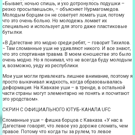
«Бывает, ночью спишь, и ухо дотронулось подушки –
резко просыпаешься», – объясняет Нурмагомедов.
Молодым борцам он не советует ломать уши, потому
что это очень больно. Но молодежь ломает их
специально и использует для этого даже пластиковые
бутылки.
«В Дагестане это модно среди ребят, – говорит Тихилов.
− Там сломанные уши не удивляют никого. И все знают,
что это спортивная травма. В моем юношестве это было
очень модно. Но я понимал, что не всегда буду молодым
и, возможно, уеду из республики.
Мои уши могли привлекать лишнее внимание, поэтому я
просто выкачивал жидкость, когда образовывалась
деформация. На Кавказе уши – в тренде, в остальной
части страны могут элементарно не понять и посчитают
это уродством».
СКРИН С ОФИЦИАЛЬНОГО ЮТУБ-КАНАЛА UFC
Сломанные уши – фишка борцов с Кавказа. «У нас в
Дагестане говорят, что левое ухо дороже сломать, чем
правое. Потому что когда ты за рулем, то левое