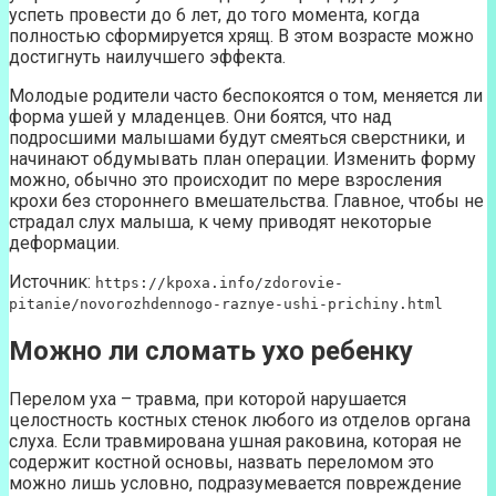
успеть провести до 6 лет, до того момента, когда
полностью сформируется хрящ. В этом возрасте можно
достигнуть наилучшего эффекта.
Молодые родители часто беспокоятся о том, меняется ли
форма ушей у младенцев. Они боятся, что над
подросшими малышами будут смеяться сверстники, и
начинают обдумывать план операции. Изменить форму
можно, обычно это происходит по мере взросления
крохи без стороннего вмешательства. Главное, чтобы не
страдал слух малыша, к чему приводят некоторые
деформации.
Источник:
https://kpoxa.info/zdorovie-
pitanie/novorozhdennogo-raznye-ushi-prichiny.html
Можно ли сломать ухо ребенку
Перелом уха – травма, при которой нарушается
целостность костных стенок любого из отделов органа
слуха. Если травмирована ушная раковина, которая не
содержит костной основы, назвать переломом это
можно лишь условно, подразумевается повреждение