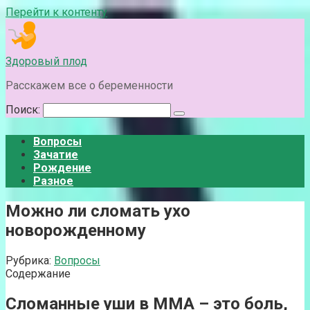
Перейти к контенту
Здоровый плод
Расскажем все о беременности
Поиск:
Вопросы
Зачатие
Рождение
Разное
Можно ли сломать ухо
новорожденному
Рубрика:
Вопросы
Содержание
Сломанные уши в ММА – это боль,