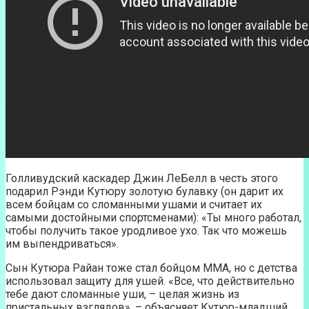
Голливудский каскадер Джин ЛеБелл в честь этого
подарил Рэнди Кутюру золотую булавку (он дарит их
всем бойцам со сломанными ушами и считает их
самыми достойными спортсменами): «Ты много работал,
чтобы получить такое уродливое ухо. Так что можешь
им выпендриваться».
Сын Кутюра Райан тоже стал бойцом MMA, но с детства
использовал защиту для ушей. «Все, что действительно
тебе дают сломанные уши, – целая жизнь из
пристальных взглядов», – объясняет Кутюр-младший.