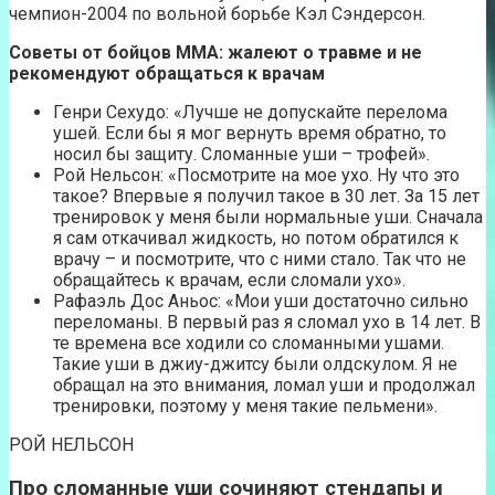
чемпион-2004 по вольной борьбе Кэл Сэндерсон.
Советы от бойцов MMA: жалеют о травме и не
рекомендуют обращаться к врачам
Генри Сехудо: «Лучше не допускайте перелома
ушей. Если бы я мог вернуть время обратно, то
носил бы защиту. Сломанные уши – трофей».
Рой Нельсон: «Посмотрите на мое ухо. Ну что это
такое? Впервые я получил такое в 30 лет. За 15 лет
тренировок у меня были нормальные уши. Сначала
я сам откачивал жидкость, но потом обратился к
врачу – и посмотрите, что с ними стало. Так что не
обращайтесь к врачам, если сломали ухо».
Рафаэль Дос Аньос: «Мои уши достаточно сильно
переломаны. В первый раз я сломал ухо в 14 лет. В
те времена все ходили со сломанными ушами.
Такие уши в джиу-джитсу были олдскулом. Я не
обращал на это внимания, ломал уши и продолжал
тренировки, поэтому у меня такие пельмени».
РОЙ НЕЛЬСОН
Про сломанные уши сочиняют стендапы и