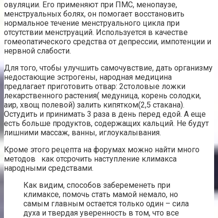
овуляции. Его применяют при ПМС, менопаузе,
менструальных болях, он помогает восстановить
нормальное течение менструального цикла при
отсутствии менструаций. Используется в качестве
гомеопатического средства от депрессии, импотенции и
нервной слабости.
Для того, чтобы улучшить самочувствие, дать организму
недостающие эстрогены, народная медицина
предлагает приготовить отвар: 2столовые ложки
лекарственного растения( медуница, корень солодки,
аир, хвощ полевой) залить кипятком(2,5 стакана).
Остудить и принимать 3 раза в день перед едой. А еще
есть больше продуктов, содержащих кальций. Не будут
лишними массаж, ванны, иглоукалывания.
Кроме этого рецепта на форумах можно найти много
методов как отсрочить наступление климакса
народными средствами.
Как видим, способов забеременеть при
климаксе, помочь стать мамой немало, но
самым главным остается только один – сила
духа и твердая уверенность в том, что все