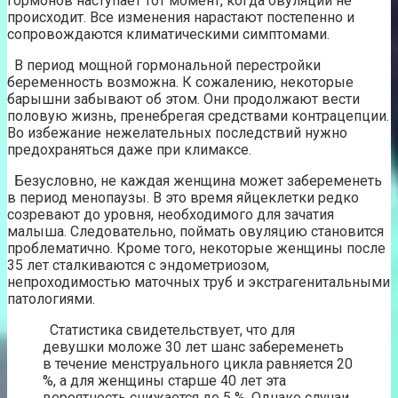
гормонов наступает тот момент, когда овуляции не
происходит. Все изменения нарастают постепенно и
сопровождаются климатическими симптомами.
В период мощной гормональной перестройки
беременность возможна. К сожалению, некоторые
барышни забывают об этом. Они продолжают вести
половую жизнь, пренебрегая средствами контрацепции.
Во избежание нежелательных последствий нужно
предохраняться даже при климаксе.
Безусловно, не каждая женщина может забеременеть
в период менопаузы. В это время яйцеклетки редко
созревают до уровня, необходимого для зачатия
малыша. Следовательно, поймать овуляцию становится
проблематично. Кроме того, некоторые женщины после
35 лет сталкиваются с эндометриозом,
непроходимостью маточных труб и экстрагенитальными
патологиями.
Статистика свидетельствует, что для
девушки моложе 30 лет шанс забеременеть
в течение менструального цикла равняется 20
%, а для женщины старше 40 лет эта
вероятность снижается до 5 %. Однако случаи,