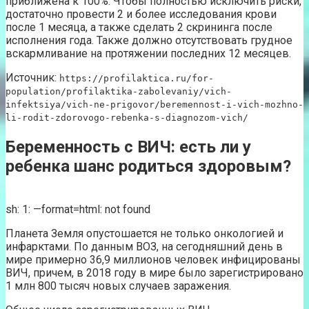
приближена к 100%. Чтобы полностью исключить риски,
достаточно провести 2 и более исследования крови
после 1 месяца, а также сделать 2 скрининга после
исполнения года. Также должно отсутствовать грудное
вскармливание на протяжении последних 12 месяцев.
Источник:
https://profilaktica.ru/for-
population/profilaktika-zabolevaniy/vich-
infektsiya/vich-ne-prigovor/beremennost-i-vich-mozhno-
li-rodit-zdorovogo-rebenka-s-diagnozom-vich/
Беременность с ВИЧ: есть ли у
ребенка шанс родиться здоровым?
sh: 1: —format=html: not found
Планета Земля опустошается не только онкологией и
инфарктами. По данным ВОЗ, на сегодняшний день в
мире примерно 36,9 миллионов человек инфицированы
ВИЧ, причем, в 2018 году в мире было зарегистрировано
1 млн 800 тысяч новых случаев заражения.