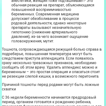
анестетики, женщин тоже подташнивает? Это
обычная реакция на препарат, объясняющаяся
повышенной восприимчивостью
беременных. Современная медицина
допускает обезболивание в процессе
родовой деятельности, однако некоторые
препараты вызывают незначительную
гипотонию (снижение артериального
давления), из-за чего возникает ощущение
головокружения, мутит.
Тошнота, сопровождающаяся режущей болью справа в
подреберье, повышенная температура могут быть
следствием приступа аппендицита. Если появилось
сразу несколько тревожных признаков, необходимо
сообщить об этом врачу. Удалить аппендикс можно и
беременным – это простая операция и опасаться стоит
не резекции слепой кишки, а возможного перитонита.
Причиной тошноты перед родами могут быть ложные
схватки
С 36 недели беременности начинается предродовый
период, организм готовится к рождению ребенка,