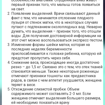
особенностях анатомии. Опущенный вниз живот –
первый признак того, что малыш готов появиться
на свет.
Появление выделений. Врачи связывают данный
факт с тем, что начинается отслоение плодного
пузыря от стенок матки, что в некоторых случаях
путают с подтеканием околоплодных вод. Неверно
думать, что выделения – признак того, что отошли
воды. Для получения достоверной информации на
этот счет можно воспользоваться экспресс-тестом.
Изменение формы шейки матки, которая на
последних неделях беременности
приспосабливается к головке ребенка, которую ей
предстоит пропустить через себя.
Снижение веса, происходящее иногда достаточно
резко – до 1,5 кг. Связано это с тем, что отек тканей
становится меньше. Также некоторые роженицы
отмечают признаки тошноты как предвестника
родов, в связи с чем аппетит ухудшается, женщина
теряет в весе.
Отхождение слизистой пробки. Объем
содержимого может составлять 2-3 мл. Если
женщина отмечает выделения большего размера,
ей необходимо показаться врачу.