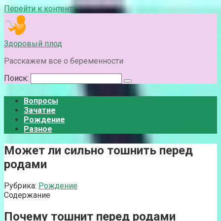
Перейти к контенту
Здоровый плод
Расскажем все о беременности
Поиск:
Вопросы
Зачатие
Рождение
Разное
Может ли сильно тошнить перед
родами
Рубрика:
Рождение
Содержание
Почему тошнит перед родами