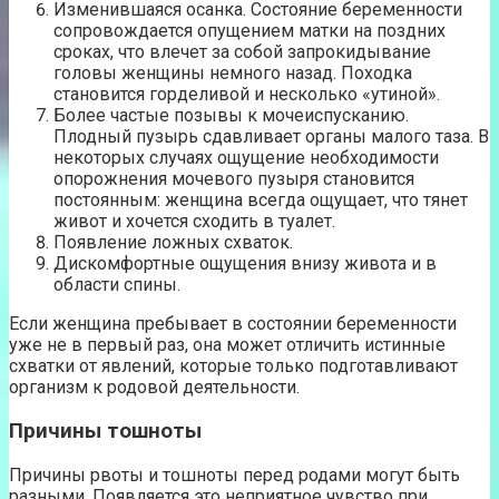
Изменившаяся осанка. Состояние беременности
сопровождается опущением матки на поздних
сроках, что влечет за собой запрокидывание
головы женщины немного назад. Походка
становится горделивой и несколько «утиной».
Более частые позывы к мочеиспусканию.
Плодный пузырь сдавливает органы малого таза. В
некоторых случаях ощущение необходимости
опорожнения мочевого пузыря становится
постоянным: женщина всегда ощущает, что тянет
живот и хочется сходить в туалет.
Появление ложных схваток.
Дискомфортные ощущения внизу живота и в
области спины.
Если женщина пребывает в состоянии беременности
уже не в первый раз, она может отличить истинные
схватки от явлений, которые только подготавливают
организм к родовой деятельности.
Причины тошноты
Причины рвоты и тошноты перед родами могут быть
разными. Появляется это неприятное чувство при