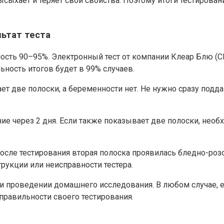
высыхает и теряет свои свойства. Поэтому итоги тестирован
ьтат теста
ь 90–95%. Электронный тест от компании Клеар Блю (Clea
ьность итогов будет в 99% случаев.
т две полоски, а беременности нет. Не нужно сразу подда
е через 2 дня. Если также показывает две полоски, необх
после тестирования вторая полоска проявилась бледно-розо
рукции или неисправности тестера.
 проведении домашнего исследования. В любом случае, ес
правильности своего тестирования.