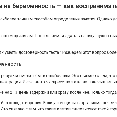
 на беременность — как воспринимать
наиболее точным способом определения зачатия. Однако д
зным причинам. Прежде чем впадать в панику, нужно выяс
к узнать достоверность теста? Разберём этот вопрос более
менность
результат может быть ошибочным. Это связано с тем, что 
центрации. Из-за этого экспресс-полоска не показывает, 
 на 2–3 день задержки или сразу после неё. Только тогд
 без оплодотворения. Если у женщины в организме появили
то связано с тем, что такие клетки синтезируют такой го