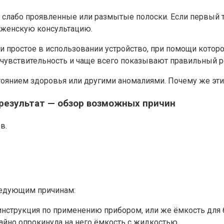
лабо проявленные или размытые полоски. Если первый тес
в женскую консультацию.
и простое в использовании устройство, при помощи котор
увствительность и чаще всего показывают правильный ре
тоянием здоровья или другими аномалиями. Почему же эт
результат — обзор возможных причин
в.
ледующим причинам:
нструкция по применению прибором, или же ёмкость для 
айно опрокинула на него ёмкость с жидкостью.