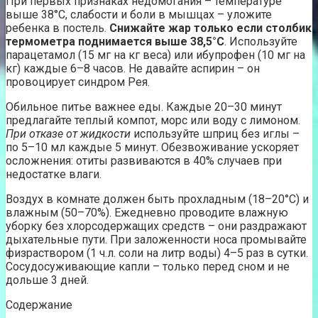
При первых признаках недомогания – температуре
выше 38°C, слабости и боли в мышцах – уложите
ребенка в постель.
Снижайте жар только если столбик
термометра поднимается выше 38,5°C
. Используйте
парацетамол (15 мг на кг веса) или ибупрофен (10 мг на
кг) каждые 6–8 часов. Не давайте аспирин – он
провоцирует синдром Рея.
Обильное питье важнее еды. Каждые 20–30 минут
предлагайте теплый компот, морс или воду с лимоном.
При отказе от жидкости
используйте шприц без иглы –
по 5–10 мл каждые 5 минут. Обезвоживание ускоряет
осложнения: отиты развиваются в 40% случаев при
недостатке влаги.
Воздух в комнате должен быть прохладным (18–20°C) и
влажным (50–70%). Ежедневно проводите влажную
уборку без хлорсодержащих средств – они раздражают
дыхательные пути. При заложенности носа промывайте
физраствором (1 ч.л. соли на литр воды) 4–5 раз в сутки.
Сосудосуживающие капли – только перед сном и не
дольше 3 дней.
Содержание