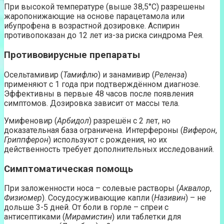
При высокой температуре (выше 38,5°C) разрешены
жаропонижающие на основе парацетамола или
ибупрофена в возрастной дозировке. Аспирин
противопоказан до 12 лет из-за риска синдрома Рея.
Противовирусные препараты
Осельтамивир (
Тамифлю
) и занамивир (
Реленза
)
применяют с 1 года при подтверждённом диагнозе.
Эффективны в первые 48 часов после появления
симптомов. Дозировка зависит от массы тела.
Умифеновир (
Арбидол
) разрешён с 2 лет, но
доказательная база ограничена. Интерфероны (
Виферон
,
Гриппферон
) используют с рождения, но их
действенность требует дополнительных исследований.
Симптоматическая помощь
При заложенности носа – солевые растворы (
Аквалор
,
Физиомер
). Сосудосуживающие капли (
Називин
) – не
дольше 3-5 дней. От боли в горле – спреи с
антисептиками (
Мирамистин
) или таблетки для