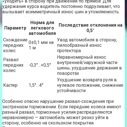
«уходить» в сторону при движении по прямой. Для
удержания курса водитель постоянно подруливает, что
вызывает асимметричный износ шин и утомляемость.
Норма для
Последствие отклонения на
Параметр
легкового
0,5°
автомобиля
Схождение
Увод автомобиля в сторону,
0±0,1 мм на
передних
пилообразный износ
1 м
колес
протектора
Неравномерный износ
Развал
внутренней/наружной части
передних
-0,3°…+0,5°
шины, ухудшение держания в
колес
поворотах
Ухудшение возврата руля в
Кастер
1,5°…4°
нулевое положение, снижение
устойчивости
Особенно опасно нарушение развал-схождения при
экстренном торможении. Если передние колеса имеют
разный развал, тормозные усилия распределяются
неравномерно — автомобиль может резко уйти в
сторону, особенно на скользком покрытии.