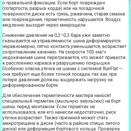
о правильной фиксации. Если борт поврежден
(потертости, разрыв корда) или на посадочной
поверхности диска есть грязь, ржавчина, старая смазка
или повреждения, герметичность нарушается. Воздух
медленно выходит через микрощели.
Снижение давления на 0,2–0,3 бара уже заметно
сказывается на управляемости: шина деформируется
неравномерно, пятно контакта уменьшается, возрастает
сопротивление качению. На скорости 100 км/ч
недокачанная шина перегревается, что может привести
к расслоению каркаса и разрушению покрышки.
Особенно опасна утечка на шинах с системой RunFlat —
они требуют еще более точной посадки, так как при
потере давления должны выдержать нагрузку на
деформированном борте.
Для обеспечения герметичности мастера наносят
специальный герметик (мыльную эмульсию) на борт
шины перед монтажом. Если герметик не
использовался, или его нанесли недостаточно, риск
утечки возрастает. Также причиной может стать
микротрещина в диске (часто в районе спицы литого
диска) или деформация бортового кольца. Проверка