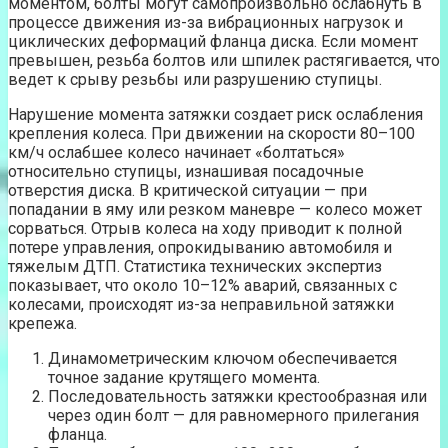
моментом, болты могут самопроизвольно ослабнуть в
процессе движения из-за вибрационных нагрузок и
циклических деформаций фланца диска. Если момент
превышен, резьба болтов или шпилек растягивается, что
ведет к срыву резьбы или разрушению ступицы.
Нарушение момента затяжки создает риск ослабления
крепления колеса. При движении на скорости 80–100
км/ч ослабшее колесо начинает «болтаться»
относительно ступицы, изнашивая посадочные
отверстия диска. В критической ситуации — при
попадании в яму или резком маневре — колесо может
сорваться. Отрыв колеса на ходу приводит к полной
потере управления, опрокидыванию автомобиля и
тяжелым ДТП. Статистика технических экспертиз
показывает, что около 10–12% аварий, связанных с
колесами, происходят из-за неправильной затяжки
крепежа.
Динамометрическим ключом обеспечивается
точное задание крутящего момента.
Последовательность затяжки крестообразная или
через один болт — для равномерного прилегания
фланца.