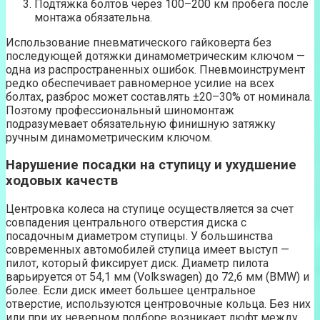
Подтяжка болтов через 100–200 км пробега после
монтажа обязательна.
Использование пневматического гайковерта без
последующей дотяжки динамометрическим ключом —
одна из распространенных ошибок. Пневмоинструмент
редко обеспечивает равномерное усилие на всех
болтах, разброс может составлять ±20–30% от номинала.
Поэтому профессиональный шиномонтаж
подразумевает обязательную финишную затяжку
ручным динамометрическим ключом.
Нарушение посадки на ступицу и ухудшение
ходовых качеств
Центровка колеса на ступице осуществляется за счет
совпадения центрального отверстия диска с
посадочным диаметром ступицы. У большинства
современных автомобилей ступица имеет выступ —
пилот, который фиксирует диск. Диаметр пилота
варьируется от 54,1 мм (Volkswagen) до 72,6 мм (BMW) и
более. Если диск имеет большее центральное
отверстие, используются центровочные кольца. Без них
или при их неверном подборе возникает люфт между