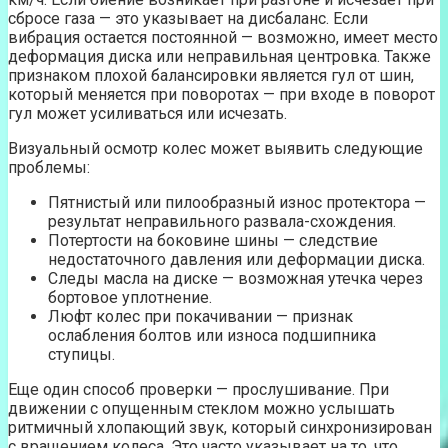
сбросе газа — это указывает на дисбаланс. Если
вибрация остается постоянной — возможно, имеет место
деформация диска или неправильная центровка. Также
признаком плохой балансировки является гул от шин,
который меняется при поворотах — при входе в поворот
гул может усиливаться или исчезать.
Визуальный осмотр колес может выявить следующие
проблемы:
Пятнистый или пилообразный износ протектора —
результат неправильного развала-схождения.
Потертости на боковине шины — следствие
недостаточного давления или деформации диска.
Следы масла на диске — возможная утечка через
бортовое уплотнение.
Люфт колес при покачивании — признак
ослабления болтов или износа подшипника
ступицы.
Еще один способ проверки — прослушивание. При
движении с опущенным стеклом можно услышать
ритмичный хлопающий звук, который синхронизирован
с вращением колеса. Это часто указывает на то, что