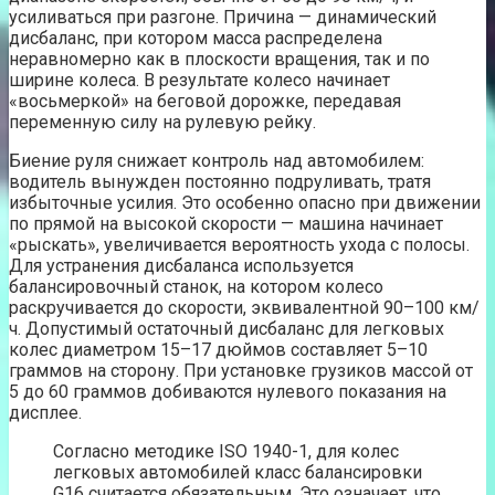
усиливаться при разгоне. Причина — динамический
дисбаланс, при котором масса распределена
неравномерно как в плоскости вращения, так и по
ширине колеса. В результате колесо начинает
«восьмеркой» на беговой дорожке, передавая
переменную силу на рулевую рейку.
Биение руля снижает контроль над автомобилем:
водитель вынужден постоянно подруливать, тратя
избыточные усилия. Это особенно опасно при движении
по прямой на высокой скорости — машина начинает
«рыскать», увеличивается вероятность ухода с полосы.
Для устранения дисбаланса используется
балансировочный станок, на котором колесо
раскручивается до скорости, эквивалентной 90–100 км/
ч. Допустимый остаточный дисбаланс для легковых
колес диаметром 15–17 дюймов составляет 5–10
граммов на сторону. При установке грузиков массой от
5 до 60 граммов добиваются нулевого показания на
дисплее.
Согласно методике ISO 1940-1, для колес
легковых автомобилей класс балансировки
G16 считается обязательным. Это означает, что