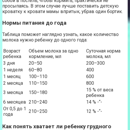
собой в постель, чтобы кормить, практически не
просыпаясь. В этом случае лучше поставить детскую
кроватку к кровати мамы впритык, убрав один бортик.
Нормы питания до года
Таблица поможет наглядно узнать, какое количество
молока нужно ребенку до одного года:
Возраст
Объем молока за одно
Суточная норма
ребенка
кормление, мл
молока, мл
3 дня
20–50
200–300
1 неделя
60–80
400
1 месяц
100–110
600
2 месяца
110–150
800
15 % от веса
3 месяца
150–180
ребенка
6 месяцев
210–240
14 % -“-
От 0,5 до 1
210–250
12 % -“-
года
Как понять хватает ли ребенку грудного