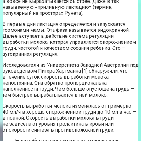
а вовсе не вырабатывается быстрее. Даже в так
называемую «приливную лактацию» (термин,
популярный на просторах Рунета).
В первые дни лактация определяется и запускается
гормонами мамы. Эта фаза называется эндокринной.
Далее вступает в действие система регуляции
выработки молока, которая управляется опорожнением
груди, частотой и качеством сосания ребенка. Это —
аутокринная регуляция.
Исследователи из Университета Западной Австралии под
руководством Питера Хартманна [1] обнаружили, что
в течение суток скорость выработки молока
непостоянна. Она обратно пропорциональна
наполненности груди. Чем больше опустошена грудь —
тем быстрее вырабатывается в ней молоко.
Скорость выработки молока изменялась от примерно
40 мл/ч в хорошо опорожненной груди до 10 мл в час —
в полной. Скорость выработки молока в груди
не зависела от уровня пролактина в крови или
от скорости синтеза в противоположной груди.
Если ребенок опорожнил в кормление одну