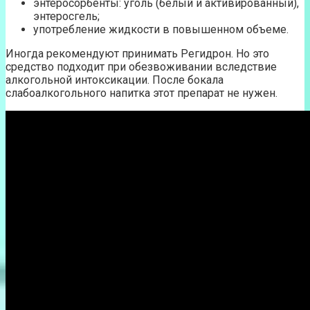
энтеросорбенты: уголь (белый и активированный),
энтеросгель;
употребление жидкости в повышенном объеме.
Иногда рекомендуют принимать Регидрон. Но это
средство подходит при обезвоживании вследствие
алкогольной интоксикации. После бокала
слабоалкогольного напитка этот препарат не нужен.