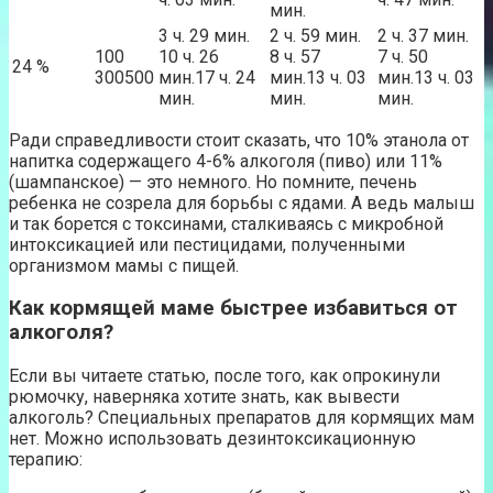
мин.
3 ч. 29 мин.
2 ч. 59 мин.
2 ч. 37 мин.
100
10 ч. 26
8 ч. 57
7 ч. 50
24 %
300500
мин.17 ч. 24
мин.13 ч. 03
мин.13 ч. 03
мин.
мин.
мин.
Ради справедливости стоит сказать, что 10% этанола от
напитка содержащего 4-6% алкоголя (пиво) или 11%
(шампанское) — это немного. Но помните, печень
ребенка не созрела для борьбы с ядами. А ведь малыш
и так борется с токсинами, сталкиваясь с микробной
интоксикацией или пестицидами, полученными
организмом мамы с пищей.
Как кормящей маме быстрее избавиться от
алкоголя?
Если вы читаете статью, после того, как опрокинули
рюмочку, наверняка хотите знать, как вывести
алкоголь? Специальных препаратов для кормящих мам
нет. Можно использовать дезинтоксикационную
терапию: