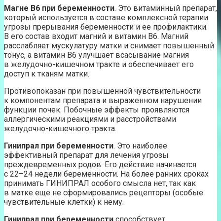
Магне В6 при беременности
. Это витаминный препарат,
который используется в составе комплексной терапии
угрозы прерывания беременности и ее профилактики.
В его состав входит магний и витамин В6. Магний
расслабляет мускулатуру матки и снимает повышенный
тонус, а витамин В6 улучшает всасывание магния
в желудочно-кишечном тракте и обеспечивает его
доступ к тканям матки.
Противопоказан при повышенной чувствительности
к компонентам препарата и выраженном нарушении
функции почек. Побочные эффекты проявляются
аллергическими реакциями и расстройствами
желудочно-кишечного тракта.
Гинипрал при беременности
. Это наиболее
эффективный препарат для лечения угрозы
преждевременных родов. Его действие начинается
с 22–24 недели беременности. На более ранних сроках
принимать ГИНИПРАЛ особого смысла нет, так как
в матке еще не сформировались рецепторы (особые
чувствительные клетки) к нему.
Гинипрал при беременности
способствует