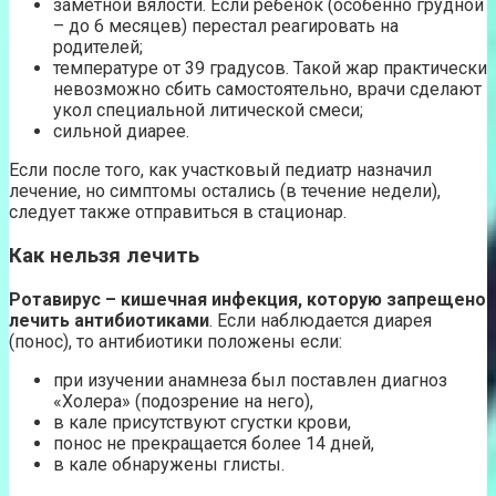
заметной вялости. Если ребенок (особенно грудной
– до 6 месяцев) перестал реагировать на
родителей;
температуре от 39 градусов. Такой жар практически
невозможно сбить самостоятельно, врачи сделают
укол специальной литической смеси;
сильной диарее.
Если после того, как участковый педиатр назначил
лечение, но симптомы остались (в течение недели),
следует также отправиться в стационар.
Как нельзя лечить
Ротавирус – кишечная инфекция, которую запрещено
лечить антибиотиками
. Если наблюдается диарея
(понос), то антибиотики положены если:
при изучении анамнеза был поставлен диагноз
«Холера» (подозрение на него),
в кале присутствуют сгустки крови,
понос не прекращается более 14 дней,
в кале обнаружены глисты.