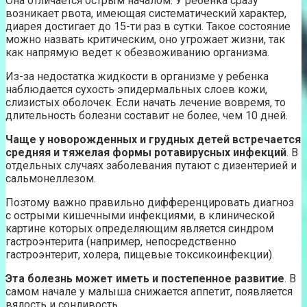
Она отличается острым началом. У ребенка сразу
возникает рвота, имеющая систематический характер,
диарея достигает до 15-ти раз в сутки. Такое состояние
можно назвать критическим, оно угрожает жизни, так
как напрямую ведет к обезвоживанию организма.
Из-за недостатка жидкости в организме у ребенка
наблюдается сухость эпидермальных слоев кожи,
слизистых оболочек. Если начать лечение вовремя, то
длительность болезни составит не более, чем 10 дней.
Чаще у новорожденных и грудных детей встречается
средняя и тяжелая формы ротавирусных инфекций
. В
отдельных случаях заболевания путают с дизентерией и
сальмонеллезом.
Поэтому важно правильно дифференцировать диагноз
с острыми кишечными инфекциями, в клинической
картине которых определяющим является синдром
гастроэнтерита (например, непосредственно
гастроэнтерит, холера, пищевые токсикоинфекции).
Эта болезнь может иметь и постепенное развитие
. В
самом начале у малыша снижается аппетит, появляется
вялость и сонливость.