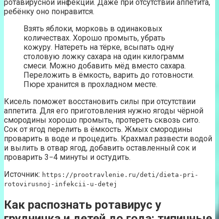
ротавирусной инфекции. Даже при отсутствии аппетита,
ребёнку оно понравится.
Взять яблоки, морковь в одинаковых
количествах. Хорошо промыть, убрать
кожуру. Натереть на тёрке, всыпать одну
столовую ложку сахара на один килограмм
смеси. Можно добавить мёд вместо сахара.
Переложить в ёмкость, варить до готовности.
Пюре хранится в прохладном месте.
Кисель поможет восстановить силы при отсутствии
аппетита. Для его приготовления нужно ягоды чёрной
смородины хорошо промыть, протереть сквозь сито.
Сок от ягод перелить в ёмкость. Жмых смородины
проварить в воде и процедить. Крахмал развести водой
и вылить в отвар ягод, добавить оставленный сок и
проварить 3−4 минуты и остудить.
Источник:
https://prootravlenie.ru/deti/dieta-pri-
rotovirusnoj-infekcii-u-detej
Как распознать ротавирус у
грудничка и детей до года: типичные