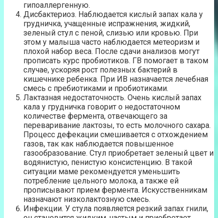
гипоаллергенную.
Дисбактериоз. Наблюдается кислый запах кала у
грудничка, учащенные испражнения, жидкий,
зеленый стул с пеной, слизью или кровью. При
этом у малыша часто наблюдается метеоризм и
плохой набор веса. После сдачи анализов могут
прописать курс пробиотиков. ГВ помогает в таком
случае, ускоряя рост полезных бактерий в
кишечнике ребенка. При ИВ назначается лечебная
смесь с пребиотиками и пробиотиками.
Лактазная недостаточность. Очень кислый запах
кала у грудничка говорит о недостаточном
количестве фермента, отвечающего за
переваривание лактозы, то есть молочного сахара.
Процесс дефекации смешивается с отхождением
газов, так как наблюдается повышенное
газообразование. Стул приобретает зеленый цвет и
водянистую, пенистую консистенцию. В такой
ситуации маме рекомендуется уменьшить
потребление цельного молока, а также ей
прописывают прием фермента. Искусственникам
назначают низколактозную смесь.
Инфекции. У стула появляется резкий запах гнили,
он становится жидким, частым и приобретает