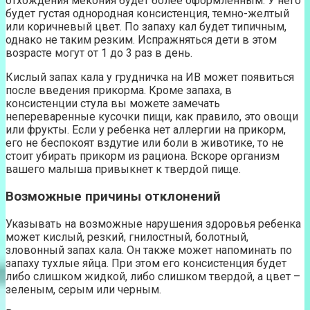
отхождения мекония будет более оформленным. У него
будет густая однородная консистенция, темно-желтый
или коричневый цвет. По запаху кал будет типичным,
однако не таким резким. Испражняться дети в этом
возрасте могут от 1 до 3 раз в день.
Кислый запах кала у грудничка на ИВ может появиться
после введения прикорма. Кроме запаха, в
консистенции стула вы можете замечать
непереваренные кусочки пищи, как правило, это овощи
или фрукты. Если у ребенка нет аллергии на прикорм,
его не беспокоят вздутие или боли в животике, то не
стоит убирать прикорм из рациона. Вскоре организм
вашего малыша привыкнет к твердой пище.
Возможные причины отклонений
Указывать на возможные нарушения здоровья ребенка
может кислый, резкий, гнилостный, болотный,
зловонный запах кала. Он также может напоминать по
запаху тухлые яйца. При этом его консистенция будет
либо слишком жидкой, либо слишком твердой, а цвет –
зеленым, серым или черным.