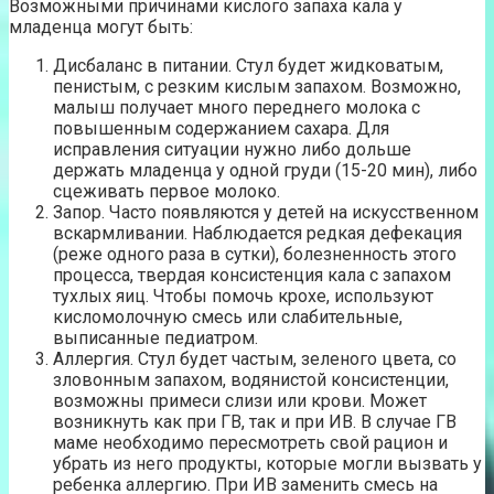
Возможными причинами кислого запаха кала у
младенца могут быть:
Дисбаланс в питании. Стул будет жидковатым,
пенистым, с резким кислым запахом. Возможно,
малыш получает много переднего молока с
повышенным содержанием сахара. Для
исправления ситуации нужно либо дольше
держать младенца у одной груди (15-20 мин), либо
сцеживать первое молоко.
Запор. Часто появляются у детей на искусственном
вскармливании. Наблюдается редкая дефекация
(реже одного раза в сутки), болезненность этого
процесса, твердая консистенция кала с запахом
тухлых яиц. Чтобы помочь крохе, используют
кисломолочную смесь или слабительные,
выписанные педиатром.
Аллергия. Стул будет частым, зеленого цвета, со
зловонным запахом, водянистой консистенции,
возможны примеси слизи или крови. Может
возникнуть как при ГВ, так и при ИВ. В случае ГВ
маме необходимо пересмотреть свой рацион и
убрать из него продукты, которые могли вызвать у
ребенка аллергию. При ИВ заменить смесь на