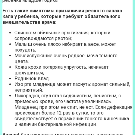
ребенка младше годика
Есть такие симптомы при наличии резкого запаха
кала у ребенка, которые требуют обязательного
вмешательства врача:
Слишком обильные срыгивания, который
сопровождаются рвотой;
Малыш очень плохо набирает в весе, может
похудеть;
Мочеиспускание очень редкое, моча темного
цвета;
Кожа крохи потеряла упругость, начинает
шелушиться;
Родничок впал;
Изо рта младенца может пахнуть: аромат сильный,
неприятный;
Лихорадка, стул стал водянистым, пенистым, с
примесью крови, его частота увеличилась.
Младенец при этом не спит, не ест. Если дефекация
происходит более 12 раз в сутки, то это
свидетельствует о поражении тонкого кишечника
и наличии бактериальной инфекции.
Важно!
Кал грудничка может содержать вкрапления