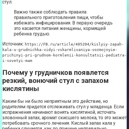
стул.
Важно также соблюдать правила
правильного приготовления пищи, чтобы
избежать инфицирования. В первую очередь
это касается питания женщины, кормящей
ребенка грудью.
Источник:
https://FB.ru/article/405204/kislyiy-zapah-
kala-u-grudnichka-vidyi-vskarmlivaniya-vozmojnyie-
prichinyi-pri-grudnom-kormlenii-konsultatsii-pediatra-
i-sovetyi-mam
Почему у грудничков появлется
резкий, вонючий стул с запахом
кислятины
Каким бы ни было неприятным это действие, но
родителям придется отслеживать стул у младенца. Если
испражнения начинают вонять кислятиной, источать
зловонный запах, аромат скисшего молока, то это может
потребовать срочного лечения. Кислый запах кала у
ребенка случается, как по причине неправильно