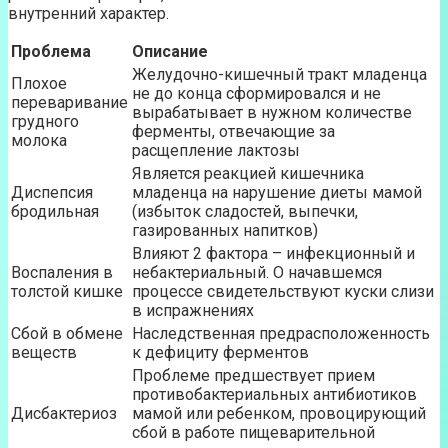
внутренний характер.
Проблема
Описание
Желудочно-кишечный тракт младенца
Плохое
не до конца сформировался и не
переваривание
вырабатывает в нужном количестве
грудного
ферменты, отвечающие за
молока
расщепление лактозы
Является реакцией кишечника
Диспепсия
младенца на нарушение диеты мамой
бродильная
(избыток сладостей, выпечки,
газированных напитков)
Влияют 2 фактора – инфекционный и
Воспаления в
небактериальный. О начавшемся
толстой кишке
процессе свидетельствуют куски слизи
в испражнениях
Сбой в обмене
Наследственная предрасположенность
веществ
к дефициту ферментов
Проблеме предшествует прием
противобактериальных антибиотиков
Дисбактериоз
мамой или ребенком, провоцирующий
сбой в работе пищеварительной