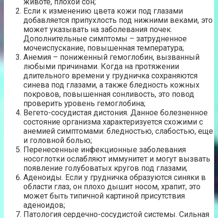
животе, плохой сон;
Если к изменению цвета кожи под глазами
добавляется припухлость под нижними веками, это
может указывать на заболевания почек.
Дополнительные симптомы – затрудненное
мочеиспускание, повышенная температура;
Анемия – пониженный гемоглобин, вызванный
любыми причинами. Когда на протяжении
длительного времени у грудничка сохраняются
синева под глазами, а также бледность кожных
покровов, повышенная сонливость, это повод
проверить уровень гемоглобина;
Вегето-сосудистая дистония. Данное болезненное
состояние организма характеризуется схожими с
анемией симптомами: бледностью, слабостью, еще
и головной болью;
Перенесенные инфекционные заболевания
носоглотки ослабляют иммунитет и могут вызвать
появление голубоватых кругов под глазами;
Аденоиды. Если у грудничка образуются синяки в
области глаз, он плохо дышит носом, храпит, это
может быть типичной картиной присутствия
аденоидов;
Патология сердечно-сосудистой системы. Сильная