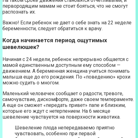
На таком сроке движения становятся отчетливыми, и
первородящим мамам не стоит бояться, что не смогут
распознать их.
Важно! Если ребенок не дает о себе знать на 22 неделе
беременности, следует обратиться к врачу.
Когда начинается период ощутимых
шевелюшек?
Начиная с 24 недели, ребенок непрерывно общается с
мамой единственным доступным ему способом —
движением. А беременная женщина учиться понимать
малыша еще до его рождения. По «поведению» крохи
можно судить о многом.
Маленький человечек сообщает о радости, тревоге,
самочувствие, дискомфорте, даже своем темпераменте.
А еще он сможет «передать привет» папе и близким,
которые его ждут с нетерпением. На 6 месяце
шевеление чувствуется на поверхности животика.
Шевеление плода непередаваемо приятно
чувствовать, особенно при первой