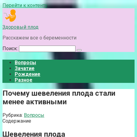
Перейти к контенту
Здоровый плод
Расскажем все о беременности
Поиск:
Вопросы
Зачатие
Рождение
Разное
Почему шевеления плода стали
менее активными
Рубрика:
Вопросы
Содержание
Шевеления плода