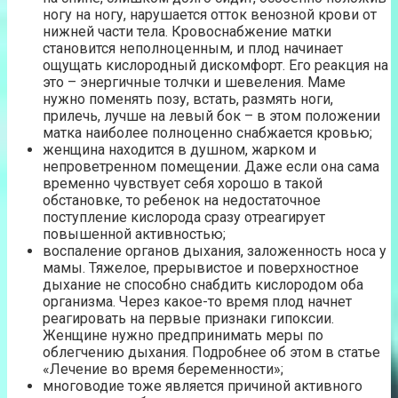
ногу на ногу, нарушается отток венозной крови от
нижней части тела. Кровоснабжение матки
становится неполноценным, и плод начинает
ощущать кислородный дискомфорт. Его реакция на
это – энергичные толчки и шевеления. Маме
нужно поменять позу, встать, размять ноги,
прилечь, лучше на левый бок – в этом положении
матка наиболее полноценно снабжается кровью;
женщина находится в душном, жарком и
непроветренном помещении. Даже если она сама
временно чувствует себя хорошо в такой
обстановке, то ребенок на недостаточное
поступление кислорода сразу отреагирует
повышенной активностью;
воспаление органов дыхания, заложенность носа у
мамы. Тяжелое, прерывистое и поверхностное
дыхание не способно снабдить кислородом оба
организма. Через какое-то время плод начнет
реагировать на первые признаки гипоксии.
Женщине нужно предпринимать меры по
облегчению дыхания. Подробнее об этом в статье
«Лечение во время беременности»;
многоводие тоже является причиной активного