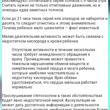
рекомендуют отсчитывать серии толчков с 9 часов утра.
Считать нужно не только отчетливые движения, но и
эпизоды едва заметных толчков.
Если до 21 часа таких серий или эпизодов не наберется и
десяти, то следует отнестись к этому внимательно.
Почему ребенок мало шевелится — факт известный.
Малая двигательная активность может быть связана с
недостатком кислорода к крови ребенка.
Отсутствие активности в течение нескольких
часов требует немедленного обращения к
врачу. Промедление может привести к
тяжелым нарушениям обмена веществ и
омертвению тканей сердца и мозга ребенка,
которые наиболее чувствительны к
недостатку кислорода. Врач обязан
удостовериться, что сердце малыша работает
нормально.
Прослушивание стетоскопом в таких обстоятельствах
будет явно недостаточной мерой. Аускультация не
может дать достаточно информации о деятельности
сердца ребенка, поэтому необходимо применение более