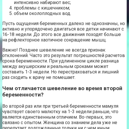
интенсивно набирают вес;
проблемы с кишечником;
объем околоплодных вод.
Пусть ощущения беременных далеко не однозначны, но
активно и упорядочено двигаться все детки начинают с
16-18 недели. До этого все движения походят больше
на рефлекторное хаотичное сокращение мышц.
Важно! Позднее шевеление не всегда признак
отклонений. Часто это результат погрешностей расчетов
срока беременности. При удлиненном цикле разница
между акушерским и реальным сроками может
составить 1-3 недели. Но перестраховаться и лишний
раз сходить к врачу не помешает.
Чем отличается шевеление во время второй
беременности?
Во второй раз или при третьей беременности мамуля
чувствует своего малютку на 1-3 недели раньше, что
является единственным отличием. Во-первых, это
связано с опытом. Женщина со знанием дела уже не
перепутает долгожданные толчки ни с чем иным.