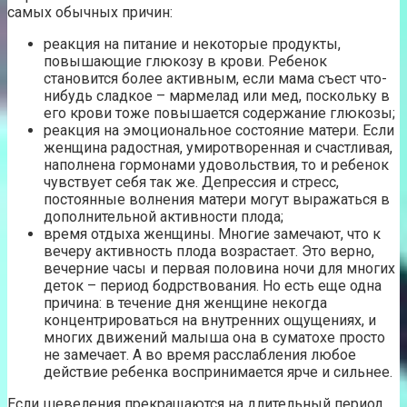
самых обычных причин:
реакция на питание и некоторые продукты,
повышающие глюкозу в крови. Ребенок
становится более активным, если мама съест что-
нибудь сладкое – мармелад или мед, поскольку в
его крови тоже повышается содержание глюкозы;
реакция на эмоциональное состояние матери. Если
женщина радостная, умиротворенная и счастливая,
наполнена гормонами удовольствия, то и ребенок
чувствует себя так же. Депрессия и стресс,
постоянные волнения матери могут выражаться в
дополнительной активности плода;
время отдыха женщины. Многие замечают, что к
вечеру активность плода возрастает. Это верно,
вечерние часы и первая половина ночи для многих
деток – период бодрствования. Но есть еще одна
причина: в течение дня женщине некогда
концентрироваться на внутренних ощущениях, и
многих движений малыша она в суматохе просто
не замечает. А во время расслабления любое
действие ребенка воспринимается ярче и сильнее.
Если шевеления прекращаются на длительный период