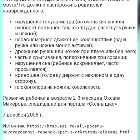
мозга.Что должно насторожить родителей
новорожденного:
нарушение тонуса мышц (он очень вялый или
наоборот повышен так, что трудно разогнуть ручки
и ножки);
неравномерное движение конечностями (одна
ручка или ножка менее активна);
дрожание ручек или ножек при плаче или без него;
частые срыгивания, поперхивания при сосании;
нарушения сна (ребенок вскрикивает, часто
просыпается);
кривошея (головку держит с наклоном в одну
сторону);
плохая опора на ножки, косолапость.
Развитие ребёнка в возрасте 2-3 месяцев Оксана
Макерова, специально для портала «Солнышко»
7 декабря 2005 г.
Источник:
https://hrapless.ru/all/pocemu-
novorozdennyj-rebenok-spit-s-otkrytymi-glazami.html