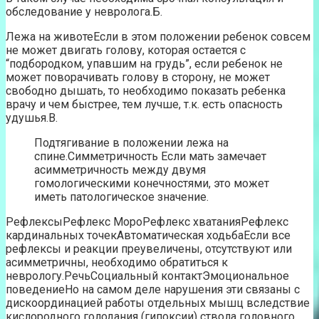
обследование у невролога.Б.
Лежа на животеЕсли в этом положении ребенок совсем
не может двигать голову, которая остается с
“подбородком, упавшим на грудь”, если ребенок не
может поворачивать голову в сторону, не может
свободно дышать, то необходимо показать ребенка
врачу и чем быстрее, тем лучше, т.к. есть опасность
удушья.В.
Подтягивание в положении лежа на
спине.Симметричность Если мать замечает
асимметричность между двумя
гомологическими конечностями, это может
иметь патологическое значение.
РефлексыРефлекс МороРефлекс хватанияРефлекс
кардинальных точекАвтоматическая ходьбаЕсли все
рефлексы и реакции преувеличены, отсутствуют или
асимметричны, необходимо обратиться к
неврологу.РечьСоциальный контактЭмоциональное
поведениеНо на самом деле нарушения эти связаны с
дискоординацией работы отдельных мышц вследствие
кислородного голодания (гипоксии) ствола головного