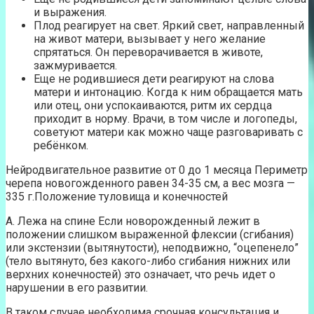
и выражения.
Плод реагирует на свет. Яркий свет, направленный
на живот матери, вызывает у него желание
спрятаться. Он переворачивается в животе,
зажмуривается.
Еще не родившиеся дети реагируют на слова
матери и интонацию. Когда к ним обращается мать
или отец, они успокаиваются, ритм их сердца
приходит в норму. Врачи, в том числе и логопеды,
советуют матери как можно чаще разговаривать с
ребёнком.
Нейродвигательное развитие от 0 до 1 месяца Периметр
черепа новогожденного равен 34-35 см, а вес мозга —
335 г.Положение туловища и конечностей
А. Лежа на спине Если новорожденный лежит в
положении слишком выраженной флексии (сгибания)
или экстензии (вытянутости), неподвижно, “оцепенело”
(тело вытянуто, без какого-либо сгибания нижних или
верхних конечностей) это означает, что речь идет о
нарушении в его развитии.
В таком случае необходима срочная консультация и