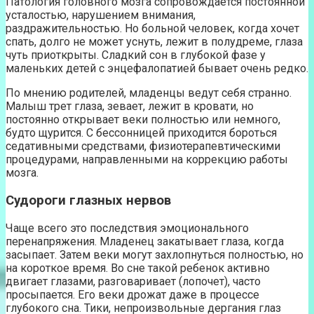
Патология головного мозга сопровождается постоянной
усталостью, нарушением внимания,
раздражительностью. Но больной человек, когда хочет
спать, долго не может уснуть, лежит в полудреме, глаза
чуть приоткрыты. Сладкий сон в глубокой фазе у
маленьких детей с энцефалопатией бывает очень редко.
По мнению родителей, младенцы ведут себя странно.
Малыш трет глаза, зевает, лежит в кровати, но
постоянно открывает веки полностью или немного,
будто щурится. С бессонницей приходится бороться
седативными средствами, физиотерапевтическими
процедурами, направленными на коррекцию работы
мозга.
Судороги глазных нервов
Чаще всего это последствия эмоционального
перенапряжения. Младенец закатывает глаза, когда
засыпает. Затем веки могут захлопнуться полностью, но
на короткое время. Во сне такой ребенок активно
двигает глазами, разговаривает (лопочет), часто
просыпается. Его веки дрожат даже в процессе
глубокого сна. Тики, непроизвольные дергания глаз