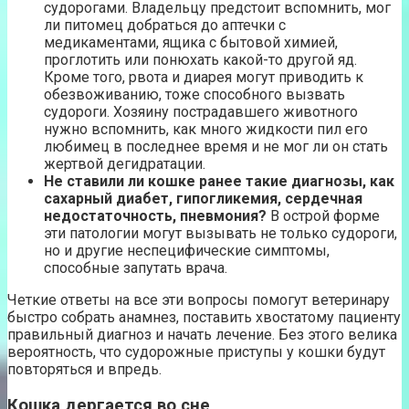
судорогами. Владельцу предстоит вспомнить, мог
ли питомец добраться до аптечки с
медикаментами, ящика с бытовой химией,
проглотить или понюхать какой-то другой яд.
Кроме того, рвота и диарея могут приводить к
обезвоживанию, тоже способного вызвать
судороги. Хозяину пострадавшего животного
нужно вспомнить, как много жидкости пил его
любимец в последнее время и не мог ли он стать
жертвой дегидратации.
Не ставили ли кошке ранее такие диагнозы, как
сахарный диабет, гипогликемия, сердечная
недостаточность, пневмония?
В острой форме
эти патологии могут вызывать не только судороги,
но и другие неспецифические симптомы,
способные запутать врача.
Четкие ответы на все эти вопросы помогут ветеринару
быстро собрать анамнез, поставить хвостатому пациенту
правильный диагноз и начать лечение. Без этого велика
вероятность, что судорожные приступы у кошки будут
повторяться и впредь.
Кошка дергается во сне