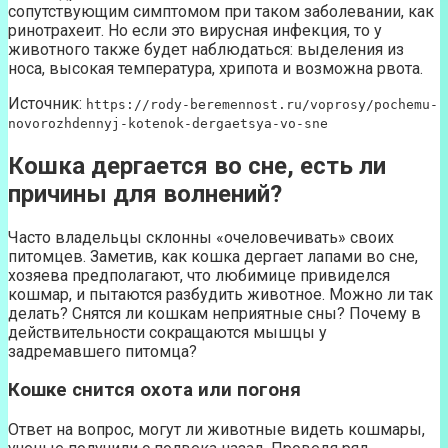
сопутствующим симптомом при таком заболевании, как
ринотрахеит. Но если это вирусная инфекция, то у
животного также будет наблюдаться: выделения из
носа, высокая температура, хрипота и возможна рвота.
Источник:
https://rody-beremennost.ru/voprosy/pochemu-
novorozhdennyj-kotenok-dergaetsya-vo-sne
Кошка дергается во сне, есть ли
причины для волнений?
Часто владельцы склонны «очеловечивать» своих
питомцев. Заметив, как кошка дергает лапами во сне,
хозяева предполагают, что любимице привиделся
кошмар, и пытаются разбудить животное. Можно ли так
делать? Снятся ли кошкам неприятные сны? Почему в
действительности сокращаются мышцы у
задремавшего питомца?
Кошке снится охота или погоня
Ответ на вопрос, могут ли животные видеть кошмары,