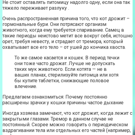
Не стоит оставлять питомицу надолго одну, если она так
тяжело переживает разлуку .
Очень распространенная причина того, что кот дрожит –
гормональные бури. Они потрясают организм
животного, когда ему требуется спаривание. Самец в
такие периоды неистово метит все вокруг себя, истошно
орет, требуя невесту, и страдает от тремора, который
охватывает все его тело – от ушей до кончика хвоста.
То же самое касается и кошек. В период течки
они тоже часто дрожат. Лучше не допускать
таких мук животного. Если котята — не в
ваших планах, стерилизуйте питомца или хотя
бы купите таблетки, снижающие половое
влечение.
Предлагаем ознакомиться: Почему постоянно
расширены зрачки у кошки причины частое дыхание
Иногда хозяева замечают, что кот дрожит, когда лежит с
закрытыми глазами. Тремор в данном случае не
постоянный. Скорее можно говорить о периодическом
вздрагивании тела или отдельных его частей (например,