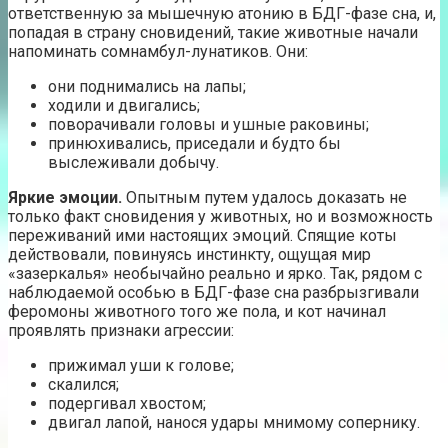
ответственную за мышечную атонию в БДГ-фазе сна, и,
попадая в страну сновидений, такие животные начали
напоминать сомнамбул-лунатиков. Они:
они поднимались на лапы;
ходили и двигались;
поворачивали головы и ушные раковины;
принюхивались, приседали и будто бы
выслеживали добычу.
Яркие эмоции.
Опытным путем удалось доказать не
только факт сновидения у животных, но и возможность
переживаний ими настоящих эмоций. Спящие коты
действовали, повинуясь инстинкту, ощущая мир
«зазеркалья» необычайно реально и ярко. Так, рядом с
наблюдаемой особью в БДГ-фазе сна разбрызгивали
феромоны животного того же пола, и кот начинал
проявлять признаки агрессии:
прижимал уши к голове;
скалился;
подергивал хвостом;
двигал лапой, нанося удары мнимому сопернику.