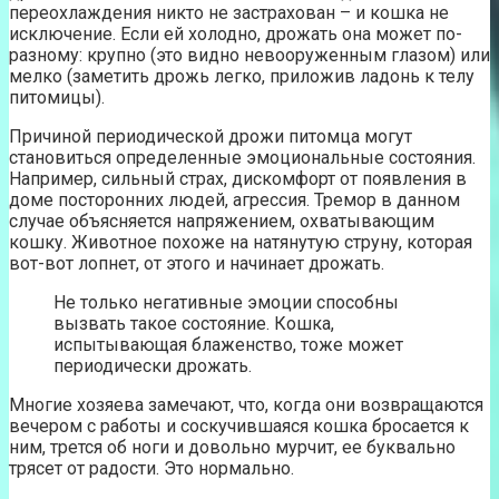
переохлаждения никто не застрахован – и кошка не
исключение. Если ей холодно, дрожать она может по-
разному: крупно (это видно невооруженным глазом) или
мелко (заметить дрожь легко, приложив ладонь к телу
питомицы).
Причиной периодической дрожи питомца могут
становиться определенные эмоциональные состояния.
Например, сильный страх, дискомфорт от появления в
доме посторонних людей, агрессия. Тремор в данном
случае объясняется напряжением, охватывающим
кошку. Животное похоже на натянутую струну, которая
вот-вот лопнет, от этого и начинает дрожать.
Не только негативные эмоции способны
вызвать такое состояние. Кошка,
испытывающая блаженство, тоже может
периодически дрожать.
Многие хозяева замечают, что, когда они возвращаются
вечером с работы и соскучившаяся кошка бросается к
ним, трется об ноги и довольно мурчит, ее буквально
трясет от радости. Это нормально.