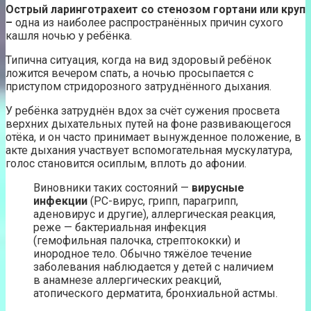
Острый ларинготрахеит со стенозом гортани или круп
–
одна из наиболее распространённых причин сухого
кашля ночью у ребёнка.
Типична ситуация, когда на вид здоровый ребёнок
ложится вечером спать, а ночью просыпается с
приступом стридорозного затруднённого дыхания.
У ребёнка затруднён вдох за счёт сужения просвета
верхних дыхательных путей на фоне развивающегося
отёка, и он часто принимает вынужденное положение, в
акте дыхания участвует вспомогательная мускулатура,
голос становится осиплым, вплоть до афонии.
Виновники таких состояний —
вирусные
инфекции
(РС-вирус, грипп, парагрипп,
аденовирус и другие), аллергическая реакция,
реже — бактериальная инфекция
(гемофильная палочка, стрептококки) и
инородное тело. Обычно тяжёлое течение
заболевания наблюдается у детей с наличием
в анамнезе аллергических реакций,
атопического дерматита, бронхиальной астмы.