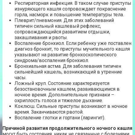
Респираторная инфекция. В таком случае приступы
изнуряющего кашля сопровождает покраснение
горла, насморк и повышение температуры тела.
Плеврит/пневмония. Для этих заболеваний
типичен сильный кашлевый рефлекс,
сопровождающийся развитием отдышки,
закашливания и рвоты.
Воспаление бронхиол. Если ребенку уже поставлен
диагноз бронхит, то приступы мучительного кашля
указывают на развитие бронхоскопического
синдрома/воспаления бронхиол.
Бронхиальная астма. Для заболевания типичен
сильнейший кашель, возникающий в утренние
часы.
Ложный круп. Состояние характеризуется
безостановочным кашлем, развивающимся в
ночное время. Дополнительные признаки –
охриплость голоса и тяжелое дыхание.
Коклюш. Сильные приступы возникают в ночное
время. Заканчиваются рвотой.
Воспаление глотки и гортани (ларингит).
Причиной развития продолжительного ночного кашля
могут быть состояния, никак не связанные с болезнями