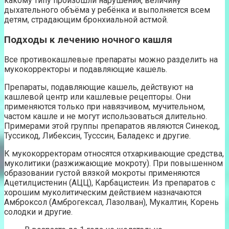
какому типу произошли нарушения, величину
дыхательного объёма у ребёнка и выполняется всем
детям, страдающим бронхиальной астмой.
Подходы к лечению ночного кашля
Все противокашлевые препараты можно разделить на
мукокорректоры и подавляющие кашель.
Препараты, подавляющие кашель, действуют на
кашлевой центр или кашлевые рецепторы. Они
применяются только при навязчивом, мучительном,
частом кашле и не могут использоваться длительно.
Примерами этой группы препаратов являются Синекод,
Туссикод, Либексин, Тусссин, Баладекс и другие.
К мукокорректорам относятся отхаркивающие средства,
муколитики (разжижающие мокроту). При повышенном
образовании густой вязкой мокроты применяются
Ацетилцистенин (АЦЦ), Карбацистеин. Из препаратов с
хорошим муколитическим действием назначаются
Амброксол (Амброгексал, Лазолван), Мукалтин, Корень
солодки и другие.