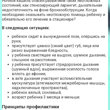
Ночной кашель опасен развитием таких неотложных
состояний, как стенозирующий ларингит, дыхательная
недостаточность на фоне бронхообструкции. Когда
необходимо оказывать неотложную помощь ребёнку и
обязательно его лечение в стационаре?
В следующих ситуациях:
ребёнок сидит в вынужденной позе, опёршись на
руки;
присутствует цианоз (синий цвет) губ, лица или
резко выраженная бледность;
у ребёнка свистящее на выдохе, шумное дыхание,
слышное на расстоянии;
у ребёнка присутствует стридорозное дыхание
(шумный вдох), выраженная осиплость голоса
вплоть до афонии;
в акте дыхания участвует вспомогательная
мускулатура (втягиваются межрёберные мышцы,
надключичные пространства);
ребёнок вялый, сонливый;
возраст ребенка 3 месяца и меньше.
Принципы профилактики