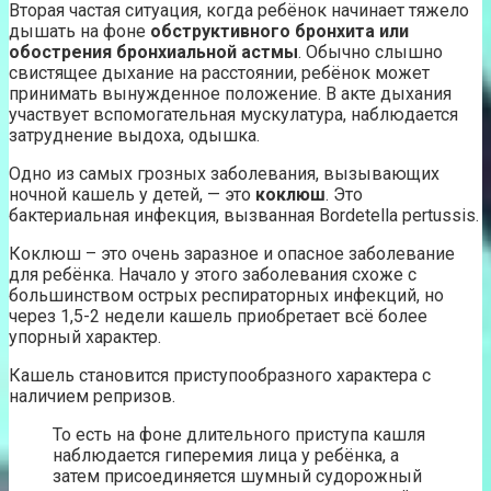
Вторая частая ситуация, когда ребёнок начинает тяжело
дышать на фоне
обструктивного бронхита или
обострения бронхиальной астмы
. Обычно слышно
свистящее дыхание на расстоянии, ребёнок может
принимать вынужденное положение. В акте дыхания
участвует вспомогательная мускулатура, наблюдается
затруднение выдоха, одышка.
Одно из самых грозных заболевания, вызывающих
ночной кашель у детей, — это
коклюш
. Это
бактериальная инфекция, вызванная Bordetella pertussis.
Коклюш – это очень заразное и опасное заболевание
для ребёнка. Начало у этого заболевания схоже с
большинством острых респираторных инфекций, но
через 1,5-2 недели кашель приобретает всё более
упорный характер.
Кашель становится приступообразного характера с
наличием репризов.
То есть на фоне длительного приступа кашля
наблюдается гиперемия лица у ребёнка, а
затем присоединяется шумный судорожный