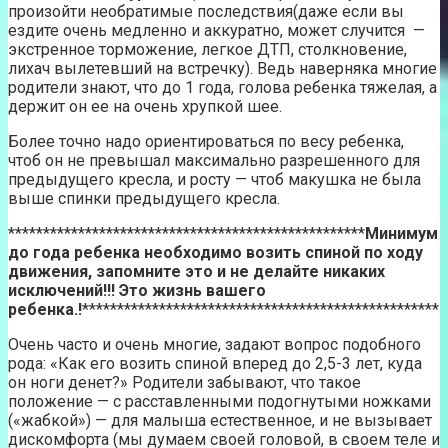
произойти необратимые последствия(даже если вы
ездите очень медленно и аккуратно, может случится —
экстренное торможение, легкое ДТП, столкновение,
лихач вылетевший на встречку). Ведь наверняка многие
родители знают, что до 1 года, голова ребенка тяжелая, а
держит он ее на очень хрупкой шее.
Более точно надо ориентироваться по весу ребенка,
чтоб он не превышал максимально разрешенного для
предыдущего кресла, и росту — чтоб макушка не была
выше спинки предыдущего кресла.
***************************************************
Минимум
до года ребенка необходимо возить спиной по ходу
движения, запомните это и не делайте никаких
исключений!!! Это жизнь вашего
ребенка.!
***************************************************
Очень часто и очень многие, задают вопрос подобного
рода: «Как его возить спиной вперед до 2,5-3 лет, куда
он ноги денет?» Родители забывают, что такое
положение — с расставленными подогнутыми ножками
(«жабкой») — для малыша естественное, и не вызывает
дискомфорта (мы думаем своей головой, в своем теле и