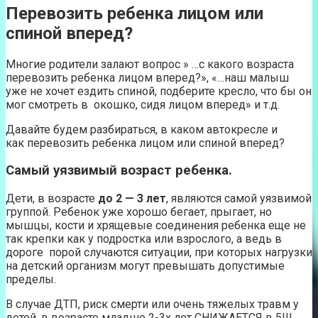
Перевозить ребенка лицом или
спиной вперед?
Многие родители залают вопрос » …с какого возраста
перевозить ребенка лицом вперед?», «…наш малыш
уже не хочет ездить спиной, подберите кресло, что бы он
мог смотреть в окошко, сидя лицом вперед» и т.д.
Давайте будем разбираться, в каком автокресле и
как перевозить ребенка лицом или спиной вперед?
Самый уязвимый возраст ребенка.
Дети, в возрасте
до 2 — 3 лет
, являются самой уязвимой
группой. Ребенок уже хорошо бегает, прыгает, но
мышцы, кости и хрящевые соединения ребенка еще не
так крепки как у подростка или взрослого, а ведь в
дороге порой случаются ситуации, при которых нагрузки
на детский организм могут превышать допустимые
пределы.
В случае ДТП, риск смерти или очень тяжелых травм у
детей, в возрасте младше 2-3х лет СНИЖАЕТСЯ в 5!!!