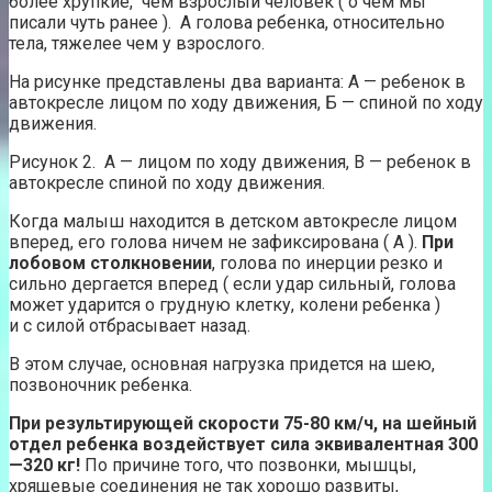
более хрупкие, чем взрослый человек ( о чем мы
писали чуть ранее ). А голова ребенка, относительно
тела, тяжелее чем у взрослого.
На рисунке представлены два варианта: А — ребенок в
автокресле лицом по ходу движения, Б — спиной по ходу
движения.
Рисунок 2. А — лицом по ходу движения, В — ребенок в
автокресле спиной по ходу движения.
Когда малыш находится в детском автокресле лицом
вперед, его голова ничем не зафиксирована ( А ).
При
лобовом столкновении
, голова по инерции резко и
сильно дергается вперед ( если удар сильный, голова
может ударится о грудную клетку, колени ребенка )
и с силой отбрасывает назад.
В этом случае, основная нагрузка придется на шею,
позвоночник ребенка.
При результирующей скорости 75-80 км/ч, на шейный
отдел ребенка воздействует сила эквивалентная 300
—320 кг!
По причине того, что позвонки, мышцы,
хрящевые соединения не так хорошо развиты,