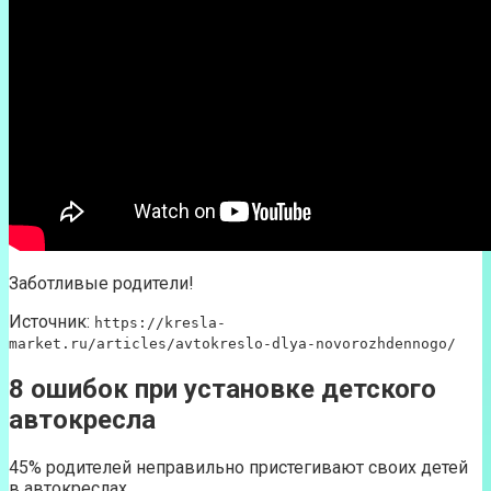
Заботливые родители!
Источник:
https://kresla-
market.ru/articles/avtokreslo-dlya-novorozhdennogo/
8 ошибок при установке детского
автокресла
45% родителей неправильно пристегивают своих детей
в автокреслах.