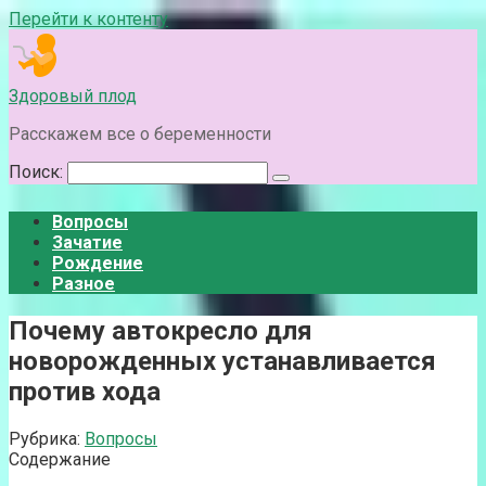
Перейти к контенту
Здоровый плод
Расскажем все о беременности
Поиск:
Вопросы
Зачатие
Рождение
Разное
Почему автокресло для
новорожденных устанавливается
против хода
Рубрика:
Вопросы
Содержание